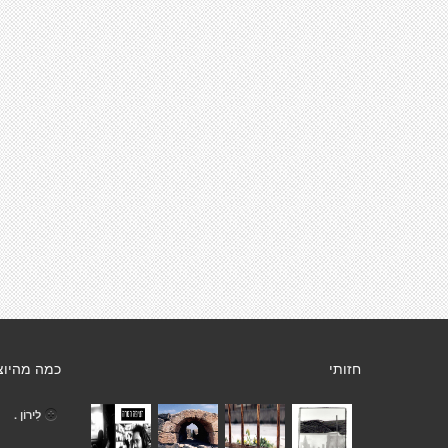
חזותי
כמה מהיוצ
לִירוֹן .