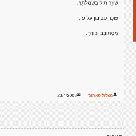
שׁוֹזֵר תַּיִל
בְּשִׂמְלָתֵךְ
,
פּוֹכֵר סְבִיבוֹן עַל
פ´,
מִסְתּוֹבֵב וּבוֹרֵחַ
.
מצלול פאתוס
23/4/2008