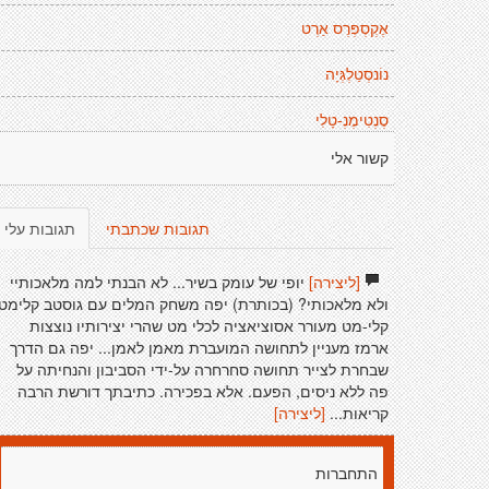
אֶקְסְפְּרֶס אַרְט
נוֹנסְטַלְגְּיָה
סֶנְטִימֶנְ-טָלִי
קשור אלי
תגובות שכתבתי
תגובות עלי
[ליצירה]
יופי של עומק בשיר... לא הבנתי למה מלאכותיי
ולא מלאכותי? (בכותרת) יפה משחק המלים עם גוסטב קלימט
קלי-מט מעורר אסוציאציה לכלי מט שהרי יצירותיו נוצצות
ארמז מעניין לתחושה המועברת מאמן לאמן... יפה גם הדרך
שבחרת לצייר תחושה סחרחרה על-ידי הסביבון והנחיתה על
פה ללא ניסים, הפעם. אלא בפכירה. כתיבתך דורשת הרבה
קריאות...
[ליצירה]
התחברות