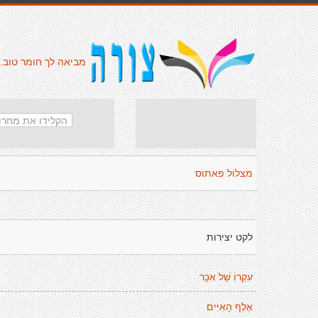
מביאה לך חומר טוב.
מצלול פאתוס
לקט יצירות
עִקַרוֹ שֵׁל אִכָּר
אֶלֶף הָאִיִּים