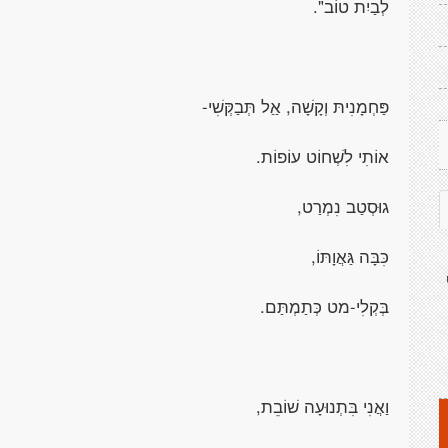
לְבַיִת טוֹב".
פַּחְמָנִיתּ וְקָשָׁה,
אַַל תְּבַקְּשִׁי-
אוֹתִי לִשְׁחוֹט
עוֹפוֹת
.
גוּסְטַב נִמְרַט,
כִּבָּה
גַּאֲוָתּוֹ
,
בְּקְלִי-מט
כְּתַמְתַּם
.
וַאֲנִי בִּתְנוּעָה
שׁוֹבֵת
,