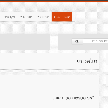
עמוד הבית
יצירות
יוצרים
אקראית
מלאכותי
"
אֲנִי מֵחַפֵּשֵׂת
מִבַּיִת טוֹב,