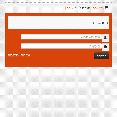
[ליצירה]
תנקס :)
[ליצירה]
התחברות
שכחתי סיסמה
התחבר