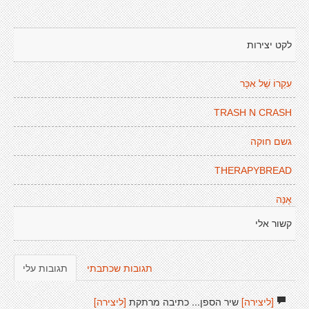
לקט יצירות
עִקַרוֹ שֵׁל אִכָּר
TRASH N CRASH
גשם חוקה
THERAPYBREAD
אָנַּה
קשור אלי
תגובות שכתבתי
תגובות עלי
[ליצירה]
שיר הספן... כתיבה מרתקת
[ליצירה]