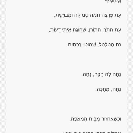
עֵת פָּרְצָה חַמָּה סְמוּקָה וּמְבוּיֶשֵת,
עֵת הַתֹּרֶן הַתּוֹרָן, שׁהוֹגֶה אִיתִי דֵּעוֹת,
נָח מְטֻלְטַל, שְׁמוּט-יַרְכָתַיִם.
נָחָה לָה חָכָּה, נָחָה.
נָחָה, מְחָכָּה.
וּכְשֱׁאֶחְזוֹר מִבֵּית הָמַאֲפֶה,