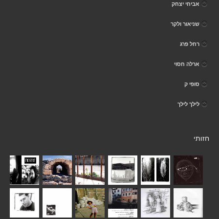
אביחי יצחק
שניאור ולקר
רחל פרג
ארלה חסוי
סופי ק
לילך לילך
חזותי