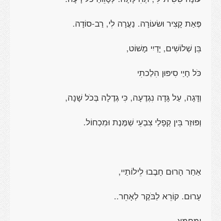
פְּאַת קָצִיר וּשׂעוֹרָה. נַעֲרָה לִי, רַב-סוֹדָה.
בֵּן שְׁלוֹשִׁים, יָדַיִי מָשׁוֹט,
כֹּל חָיַי סִיפּוּן הִלַכתִי
וְדָּגָה, עַל גָּדָה נִגְדֶעָה, כִּי גְדֶלָה בְּכֹל שָׁנָה,
וְפּוּזַר בֵּין קְפָלַי צִבְעֵי שַׁמֶּנֶת וּמִכְחוֹל.
אַחַר הָרוּם חָבֶבוּ לֵילוֹתַיי,
עָרוּם. קוֹרֵא לַבֹּקֶר לְאָחֵר..
וְמֻחְמָץ-