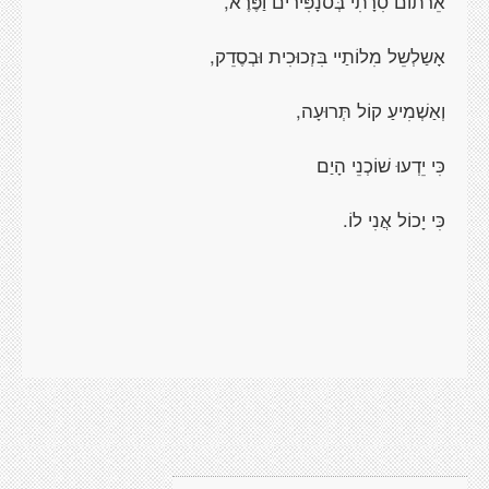
אֵרתוֹם סִרָתִי בְּסנָפִּירים וַפֶּרֶא,
אָשַלְשֵל מִלוֹתַיי בִּזְכוּכִית וּבְסֶדֵק,
וְאַשְׁמִיעַ קוֹל תְּרוּעָה,
כִּי יֵדְעוּ שׁוֹכְנֵי הָיַם
כִּי יָכוֹל אֲנִי לוֹ.