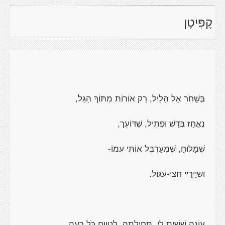
קָפִּיטָן
בְּשָׁחֹר אֵל הַלַיִל, רַק אוֹרוֹת מִתּוֹךְ הַגַּל,
נְאֱחַז בְּדַשׁ וּפְתִיל, שֶׁדּוֹעֵך,
שְׁמָלוּחַ, שְׁמְעַרְבֵּל אוֹתִי עִמוֹ-
וּשְיָירַיי חֲצִי-עִגּוּל.
עוֹנָה שִׁשִׁית לִי, תְּחִילָתָה. לְטָוֵוחַ כֹּל רָעָה.