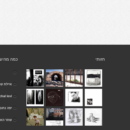
חזותי
כמה מהיוצ
איילת ש
chal levi
יפה נחום
שחר האו