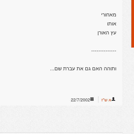
א ש"ז
22/7/2002