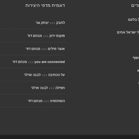
רים
דוגמית מדפי היצירות
 בלעם
>>>
לחבק
יצחק גור
ל ישראל אחים
>>>
פוקוס ירוק
מנחם דוד
>>>
אוצר מילים
מנחם דוד
שוף
>>>
you are connected
מנחם דוד
א
>>>
על הכתיבה
לבנה אדלר
>>>
תפילה
לבנה אדלר
>>>
השתחוויה
מנחם דוד