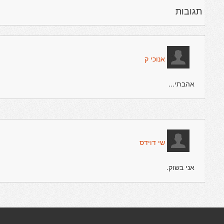
תגובות
אנוכי ק
אהבתי...
שי דוידס
אני בשוק.