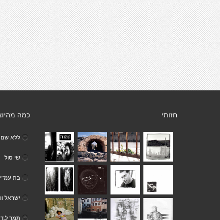
חזותי
כמה מהיוצ
ללא שם
שי סול
בת עמ"י 
ישראל וונ
תמר ל.ד