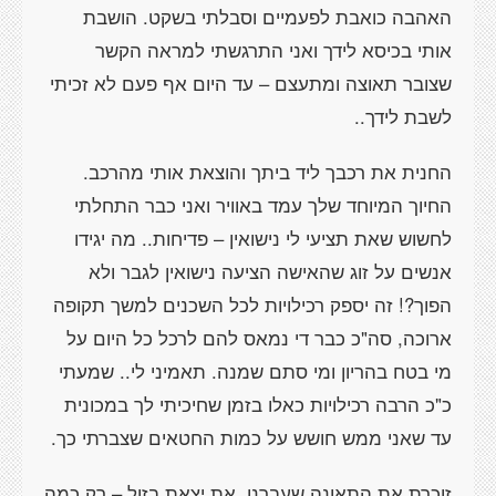
האהבה כואבת לפעמיים וסבלתי בשקט. הושבת
אותי בכיסא לידך ואני התרגשתי למראה הקשר
שצובר תאוצה ומתעצם – עד היום אף פעם לא זכיתי
לשבת לידך..
החנית את רכבך ליד ביתך והוצאת אותי מהרכב.
החיוך המיוחד שלך עמד באוויר ואני כבר התחלתי
לחשוש שאת תציעי לי נישואין – פדיחות.. מה יגידו
אנשים על זוג שהאישה הציעה נישואין לגבר ולא
הפוך?! זה יספק רכילויות לכל השכנים למשך תקופה
ארוכה, סה"כ כבר די נמאס להם לרכל כל היום על
מי בטח בהריון ומי סתם שמנה. תאמיני לי.. שמעתי
כ"כ הרבה רכילויות כאלו בזמן שחיכיתי לך במכונית
עד שאני ממש חושש על כמות החטאים שצברתי כך.
זוכרת את התאונה שעברנו. את יצאת בזול – רק כמה