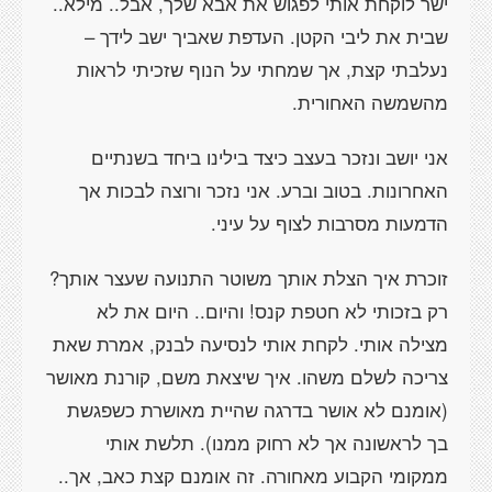
ישר לוקחת אותי לפגוש את אבא שלך, אבל.. מילא..
שבית את ליבי הקטן. העדפת שאביך ישב לידך –
נעלבתי קצת, אך שמחתי על הנוף שזכיתי לראות
מהשמשה האחורית.
אני יושב ונזכר בעצב כיצד בילינו ביחד בשנתיים
האחרונות. בטוב וברע. אני נזכר ורוצה לבכות אך
הדמעות מסרבות לצוף על עיני.
זוכרת איך הצלת אותך משוטר התנועה שעצר אותך?
רק בזכותי לא חטפת קנס! והיום.. היום את לא
מצילה אותי. לקחת אותי לנסיעה לבנק, אמרת שאת
צריכה לשלם משהו. איך שיצאת משם, קורנת מאושר
(אומנם לא אושר בדרגה שהיית מאושרת כשפגשת
בך לראשונה אך לא רחוק ממנו). תלשת אותי
ממקומי הקבוע מאחורה. זה אומנם קצת כאב, אך..