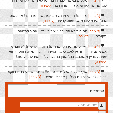
[ליצירה]
מקסים באמת! כבר הרבה זמן לא נהנתי לקרוא יצירה
כמו שנהנתי לקרוא את זו. תודה רבה.
[ליצירה]
[ליצירה]
מדהים! הייתי מרתקת באמת שזה מדהים ! אין פשוט
גדול! איו מילים ממש! שווה קריאה!
[ליצירה]
[ליצירה]
הסוף דוקא הוא הכי עצוב בעיניי... אסור להשאר
תקועים.....
[ליצירה]
[ליצירה]
ואי- סיפור מרתק ומדהים! מעניין לקריאה! לא הבנתי
אם אתם עדיין יחד או לא... כי כל הסיפור זה על הפגיעה והסוף הוא
שאתה עדיין מאוהב... בכל אופן בהצלחה לך! ומאחלת רק טוב!
[ליצירה]
[ליצירה]
אוי,זה עצוב,אבל מ-ד-ה-י-ם!! (סתם שתדע-בנות דווקא
בד"כ אלה שמנמקות הכל...) אהבתי,ממש....
[ליצירה]
התחברות