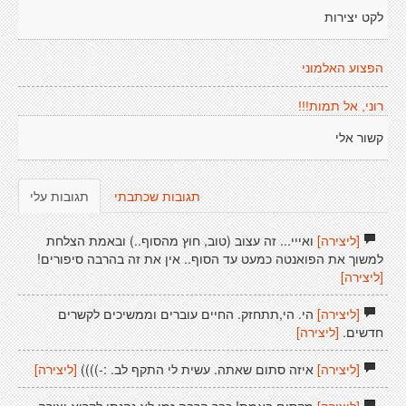
לקט יצירות
הפצוע האלמוני
רוני, אל תמות!!!
קשור אלי
תגובות שכתבתי
תגובות עלי
[ליצירה]
ואייי... זה עצוב (טוב, חוץ מהסוף..) ובאמת הצלחת
למשוך את הפואנטה כמעט עד הסוף.. אין את זה בהרבה סיפורים!
[ליצירה]
[ליצירה]
הי. הי,תתחזק. החיים עוברים וממשיכים לקשרים
חדשים.
[ליצירה]
[ליצירה]
איזה סתום שאתה. עשית לי התקף לב. :-))))
[ליצירה]