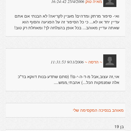
25/4/2006 16:24:42
מאיה טוק
ואי- סיפור מרתק ומדהים! מעניין לקריאה! לא הבנתי אם אתם
עדיין יחד או לא... כי כל הסיפור זה על הפגיעה והסוף הוא
שאתה עדיין מאוהב... בכל אופן בהצלחה לך! ומאחלת רק טוב!
9/11/2006 11:31:53
~ הדסה ~
אוי,זה עצוב,אבל מ-ד-ה-י-ם!! (סתם שתדע-בנות דווקא בד"כ
אלה שמנמקות הכל...) אהבתי,ממש....
מאוהב בנסיכה המקסימה שלי
בן 19