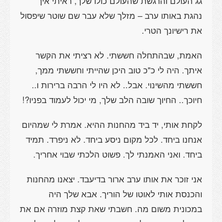
גג העולם והרגשת שהעולם כולו שלך, ראיתי איך
נהגת באותו ערב – מזלך שלא עבר שם שוטר שיפסול
את רישיונך הטרי.
האמת, שבהתחלה חששתי. לא רציתי את הקשר
איתך. היה לי כ"כ טוב היכן שהייתי וחששתי ממך,
חששתי מהשינוי. אבל.. לא היו לי הרבה ברירות ו..
חיוכך.. החיוך שובה הלב שלך, מי יכול לעמוד בפניו?!
לקחת אותי, יד ביד מהחנות ההיא. אמרת לי שמהיום
אנחנו ביחד. לכל מקום ניסע ביחד. לא ניפרד. תמיד
ביחד. ואני האמנתי לך. פשוט הלכתי שבוי אחריך.
אני זוכר את אותו ערב ארור בדיעבד. יצאנו מהחנות
והכנסת אותי לאוטו של הוריך. אבא שלך היה
במכונית משום מה. חשבתי שאת קצת מוזרה אם את