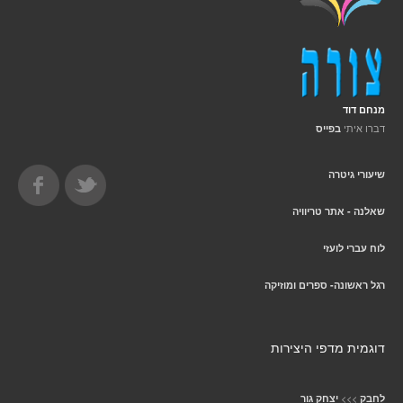
מנחם דוד
דברו איתי
בפייס
שיעורי גיטרה
שאלנה - אתר טריוויה
לוח עברי לועזי
רגל ראשונה- ספרים ומוזיקה
דוגמית מדפי היצירות
>>>
לחבק
יצחק גור