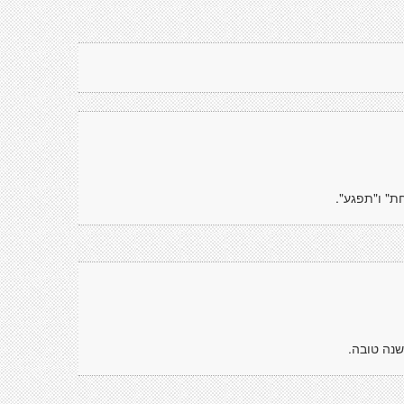
חת" ו"תפגע".
שנה טובה.