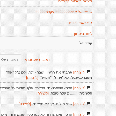
מעשה בשבעה קבצנים
שופרו של איל???????? עקדה?????
גוף ראשון רבים
ליתר ביטחון
קשור אלי
תגובות שכתבתי
תגובות עלי
[ליצירה]
אהבתי את הרעיון. שבר - זכר, ולכן צ"ל "אחד
משברי...יפגע", לא "אחת" ו"תפגע".
[ליצירה]
[ליצירה]
הדס- השתכנעתי. שיניתי. אלף תודות על העריכה
הלשונית......... :) שנה טובה.
[ליצירה]
[ליצירה]
שתי מילים. אך לא מצאתי.
[ליצירה]
[ליצירה]
הדס, האם קרן זה לא כמו סכין ושמש ורוח- מילה