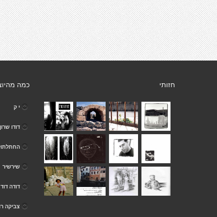
חזותי
כמה מהיוצ
י ק
דודו שרון
החתלתול
שירשיר
דודה דוד
צביקה רו