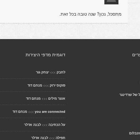
מתסכל, נכון? שנה טובה בכל זאת.
רים
דוגמית מדפי היצירות
>>>
לחבק
יצחק גור
>>>
פוקוס ירוק
מנחם דוד
 של שרדינגר
>>>
אוצר מילים
מנחם דוד
>>>
you are connected
מנחם דוד
>>>
על הכתיבה
לבנה אדלר
זנבלום
>>>
תפילה
לבנה אדלר