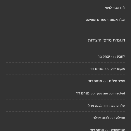
לוח עברי לועזי
רגל ראשונה- ספרים ומוזיקה
דוגמית מדפי היצירות
>>>
לחבק
יצחק גור
>>>
פוקוס ירוק
מנחם דוד
>>>
אוצר מילים
מנחם דוד
>>>
you are connected
מנחם דוד
>>>
על הכתיבה
לבנה אדלר
>>>
תפילה
לבנה אדלר
>>>
השתחוויה
מנחם דוד