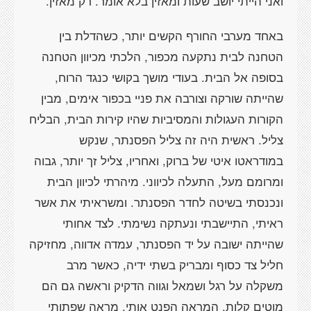
ואני הייתי יושב שעות ומאזין בלא אומר. רק מאזין.
באחד מערבי החורף הקשים יותר, כשהדלת בין
הטחנה לבית נתקעה מכפור, הלכתי מכיוון הטחנה
בסופה אל הבית. בעודי מושך בקושי כנגד הרוח,
שהייתה שורקה וצורבה את פניי בכפור אימים, מבין
הקורות העגולות והמסיביות שהיו קירות הבית, הבליח
צליל. ראשית היה זה צליל הפסנתר, שנקש
במודראטו איטי של ברוק, ואחריו, צליל זך יותר, גבוה
ומרומם מעל, התעלה לכיווני. מיהרתי לכיוון הבית
ונכנסתי בשיטה לחדר הפסנתר. ומשראיתי את אשר
ראיתי, התיישבתי ונעתקה נשימתי. לצד אחותי
שהייתה ישובה על יד הפסנתר, עמדה אדווה, מחזיקה
חליל צד כסוף ומבריק בשתי ידיה, כאשר מרב
משקלה על רגל ושמאל וגווה הדקיק וראשה גם הם
מוטים קלות. המראה הפנט אותי, מראה שפתותי