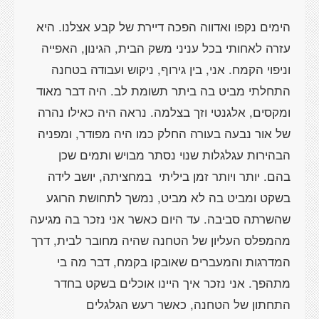
הימים נקפו ואדווה הפכה דיירת של קבע אצלנו. היא
עזרה לאחותי בכל עניני משק הבית, הגינון, האפייה
וניפוי הקמח. אני, בין גירוף, ניקוש ועבודה בטחנה
התחלתי מביט בה ביתר תשומת לב. היה דבר מאוד
ומקסים, אלגנטי וזך בצלמה. נראה היה כאילו נהרה
של אור נבעה בעורה החלק כמו היה מפודר, ומפניה
הבהירות עגלגלות שנוי נסתר מבויש ותמים שכן
בהם. יותר ויותר זמן ביליתי
במחציתה, יושב לידה
בשקט ומביט בה לא מביט, נמשך לתחושת הרוגע
שהשרתה סביבה. עד היום כאשר אני נזכר בה מגיעה
מהמפלס העליון של הטחנה שהיה מחובר לבית, דרך
המדרגות והמעברים שאובקו בקמח, דבר מה בי
מתהפך. אני נזכר איך היינו אוכלים בשקט בחדר
התחתון של הטחנה, כאשר רעש הגלגלים