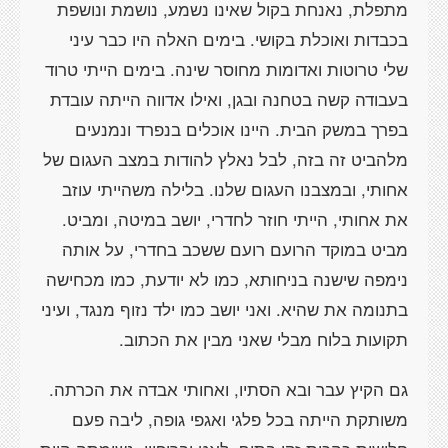
מתפלת, נאנחת בקול שאינו נשמע, נושמת ונושפת
בכבדות ואוכלת בקושי. בימים האלה היו כבר עיני
שלי טרוטות ואדומות מחוסר שינה. בימים הייתי טרוד
בעבודה קשה בטחנה ובגן, ואילו אדווה הייתה עובדת
בפרך במשק הבית. היינו אוכלים בנפרד ונמנעים
מלהביט זה בזה, לבל נאלץ להודות במצב העגום של
אחותי, ובמצבנו העגום שלנו. בלילה משהייתי עוזב
את אחותי, הייתי חוזר לחדרי, יושב במיטה, ומביט.
מביט במוקד הרועם רועם ששכב בחדרי, על אותה
נימפה שישנה בניחותא, כמו לא יודעת, כמו מכחישה
בתנומה את שהיא. ואני יושב כמו ילד נזוף מנגד, ועיני
תקועות בלוח מבלי שאני מבין את הכתוב.
גם הקיץ עבר ובא הסתיו, ואחותי אבדה את הכרתה.
משותקת הייתה בכל פלגי ואגפי גופה, ליבה פעם