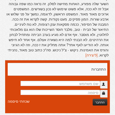
השער שלה מפורע, האחות מחישה לסלון. זה נראה כמו שפה גבוהה
אבל זה לא ככה, אלא פשוט שימוש לא נכון בשורשים. המשפטים
ארוכים מאוד מאוד. המשפט הראשון, לדוגמה, נמשך על פני שלוש או
ארבע שורות. המון פסיקים, מעט נקודות. קשה לקרוא את זה ככה.
המבנה של הסיפור, ככמה פסקאות ענק רצופות, לא נוח לעיניים.
התיאור של הבית - טוב, מלבד חוסר השייכות שלו הוא גם מלאכותי
לחלוטין, ולא מוסבר. אף אדם לא מגיע בערב הביתה ומתחיל לבחון
את הרהיטים. לא הבנתי למה היא נשארה אצלם. אף אחד לא חיפש
אותה. לא הודיעו לאף אחד? אתה מחליק את ז ככה, וזה לא הגיוני
והורס את האמינות. ניקוש - צ"ל ניכוש. סה"כ כתוב טוב מאוד, נהניתי
לקרוא.
[ליצירה]
התחברות
שכחתי סיסמה
התחבר