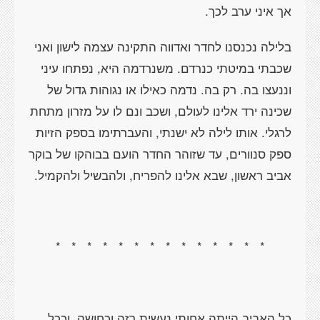
אך איני ערב לכך.
בלילה נכנסנו לחדר ואדווה התקינה עצמה לישון ואני
שכבתי במיטתי כנרדם. משנרדמה היא, נפתחו עיני
וננעצו בה. רק בה. נדמה כאילו או נגוהות גדול של
שכינה ירד אלינו לעולם, ושכב ונם לו על מזרון מתחת
לרגלי. אותו לילה לא ישנתי, והעברתימו בספק הזיות
ספק סנוורים, עד שזוהר החדר הועם בבוהקו של בוקר
אביב ראשון, שבא אלינו להפריח, ולהבשיל ולהקמיל.
*
*
*
*
*
*
*
*
*
*
*
*
*
*
כל האביב הייתה אחותי נעשית רזה וכחושה, וככל