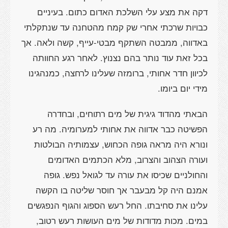
דקה את מצע עלי השלכת האדום כתום. בעיניים
כבויות שרכתי אחרי שק קמח מהטחנה עד שנתקלתי
באדווה, ממבטה השתקף מבטי-עייף, קשה ולאה. אך
בכל זאת עוד נותר בהם נצנוץ. לאחר רגע החוותה
לכיוון חדר אחותי, ברומזה שעלינו לרחצה, כמנהגינו
מידי יום ביומו.
הבאתי מהדוד גיגית של מים רתוחים, ובחדרה
הפשיטה כבר אדווה את אחותי למערומיה. מה רע
ונורא היה מראה גופה הכחוש, עצמותיה הבולטות
ועורה הצהוב והצרוב, מלא הכתמים האדומים
והחולניים שכיסו את עורה עד לגואל נפש. גופה
אמנם היה קל מבעבר אך חוסר שליטה בו הקשה
עלינו את סחיבתו. החל רעש הספוג והגוף הנפגשים
במים. מכות מדודות של מים העושות רעש רטוב,