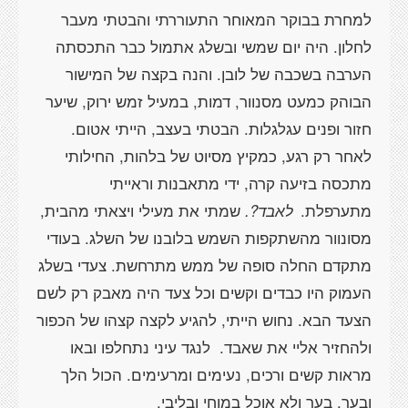
למחרת בבוקר המאוחר התעוררתי והבטתי מעבר
לחלון. היה יום שמשי ובשלג אתמול כבר התכסתה
הערבה בשכבה של לובן. והנה בקצה של המישור
הבוהק כמעט מסנוור, דמות, במעיל זמש ירוק, שיער
חזור ופנים עגלגלות. הבטתי בעצב, הייתי אטום.
לאחר רק רגע, כמקיץ מסיוט של בלהות, החילותי
מתכסה בזיעה קרה, ידי מתאבנות וראייתי
מתערפלת.
לאבד?.
שמתי את מעילי ויצאתי מהבית,
מסונוור מהשתקפות השמש בלובנו של השלג. בעודי
מתקדם החלה סופה של ממש מתרחשת. צעדי בשלג
העמוק היו כבדים וקשים וכל צעד היה מאבק רק לשם
הצעד הבא. נחוש הייתי, להגיע לקצה קצהו של הכפור
ולהחזיר אליי את שאבד.
לנגד עיני נתחלפו ובאו
מראות קשים ורכים, נעימים ומרעימים. הכול הלך
ובער, בער ולא אוכל במוחי ובליבי.