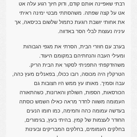
רבתי שאפיינה אותם קודם, ודוק חיוך רגוע עלה אט
אט על קצה שפתה. משהסתתי מבטי ימינה ראיתי
את אחותי יושבת רוגעת כתמול שלשום בכיסאה, אך
עיניה נעוצות לבלי הסר באדווה.
בערב עם חוזרי הבית, הסרתי את מגפי הגבוהות
ומעילי העבה והנחתיהם במקומם היעוד.
משהזדקפתי התפניתי לסקור את הבית הריק.
הטרקלין היה מכוסה, רובו ככולו, בפאנלים מעץ כהה,
עבה וסמיך. מאותו עץ ממש היו חצובות גם
הכורסאות, הספות, השולחן והארונות, כשהתאורה
העמומה משווה לחדר מראה כאילו השמש כוסתה
בעדשה עמומה כהה וחמימה, כמו חומו הנעים
החודר לעצמות של קמין. בהיתי בעץ, בגימורים,
בחלקים העמומים, בחלקים המבריקים ובעינות