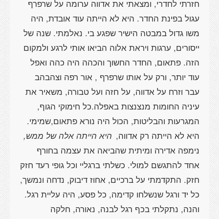
חזרתי לחדרי, ומצאתי את אדווה ערומה על שרפרף
עגול בפינת החדר. היא לא הייתה עוד אובדת, היה
משו גדול במבטה הישיר שפגע בי. נאלמתי. שנה של
ייסורים, ערגות ויראת אלוה הביאו אותי לרגע ולמקום
הזה. פתאום, החדר החשוך והכהה היה כהה ואפל
עוד יותר, ורק על אותו שרפרף , אור רפה וצהבהב
עבר וזרח על אדווה, על חזה ועל טבורה, משאיר את
עיניה החומות מנצנצות באפלה.כל חימוקי הגוף,
המגרעות והבליטות, הכול היה נורא פתאום,שמימי.
היא לא הייתה רק אדווה,
היא הייתה אלה של ממש,
נימפה אדירה ומיתית שהביאה את עצמה בחורף
אחד להתגשם למולי. כשלתי ברגליי וכל גופי רעד חזק
חזק. התקדמתי על ברכיים, אחוז דיבוק, נדחה ונמשך,
כל יד ורגל שנשלחו קדימה, כל פסע, היה עליית רגל.
והנה, נתקלתי בכף רגל לבנה, נאורה, חלקה