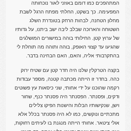
המתהפכים כמו דומם באוזני לאור נוכחותה
המפעימה. כך בשקט, החלתי מפתח הרגל לשבת
מחלון הטחנה, לבהות הרחק בטונדרת השלג
השטוחה והארוכה שבלב ליבה ישב ביתנו, על גדותיו
של ערוץ קטן. החילותי בוהה במישורים המושלגים
שהגיעו עד קצווי האופק, בוהה ותוהה מה תוחלת לי
בהתקרבותי אליה, והאם, האם הבחינה בדבר.
בקצה הטרקלין שלנו היה חדר קטן עם שטיח ירוק
כהה. בחדר זו הייתה מכתבה קטנה, מספר עבודות
רקמה שהוכנו על ידי אחותי, שני כיסאות עץ פשוטים
ודקים, ופסנתר. הפסנתר היה פסנתר כנף, שחור
וישן, שנקישותיו הבלות והישנות הפיקו צלילים
מתכתיים ונוקשים, כמו לא היה פסנתר בכלל אלא
אולי ציטאר. אחותי הייתה מנגנת בו לעיתים רחוקות,