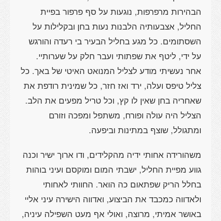
הבהירות מרפרפות, נוגעות על סף פרפור בפיית
החליל, אצבעותיה הלבנות נעות בחן ובקלילות על
השסתומים. כל מגע בחליל הבעיר בי רעדה והורגש
על ידי, ליטף את שפתותי ועבר חלק על שערותיי.
אחר נעשיתי מודע לצליל המנואט האיטי של באך. כל
צליל טיפס ועלה, ירד ואז חזר, כל שמינית רודפת את
שאחריה בחן שאין לו קץ, וכל טריל מפעים את הלב.
הצליל היה עולה ופורח, משתפל ומפכה וזורם
ומתגולל, שוצף במתינות וביפעה.
משהורידה אחותי ידיה מהקלידים, ודו ארוך ישיר וכנה
גווע מפיית החליל, ישבתי המום ומוקסם ועיני בוהות
בחלל הריק שפתאום כה הואר. החוותי לאחותי
ולאדווה כמכבד את הביצוע, ואדווה הישירה עיני אליי
באושר אמיתי, מרוצה, ואולי אף מעט השפילה עיניה,