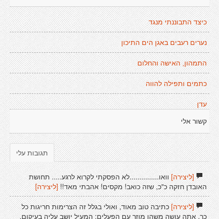
כיצד התבוננתי מנגד
נערים רעבים באגן הים התיכון
התמהון, האישה והחלום
כתמים ותפילה להווה
עדן
קשור אלי
תגובות עלי
[ליצירה]
וואו...............לא הפסקתי לקרוא לרגע..... תחושת
האובדן חזקה כ"כ, שזה כואב! מקסים! אהבתי מאד!!
[ליצירה]
[ליצירה]
כתיבה טוב מאוד, ואולי בגלל זה הצרימות חריגות כל
כך. אתה עושה משהו מוזר עם הפעלים: המעיל יושב עליה בעיקום,