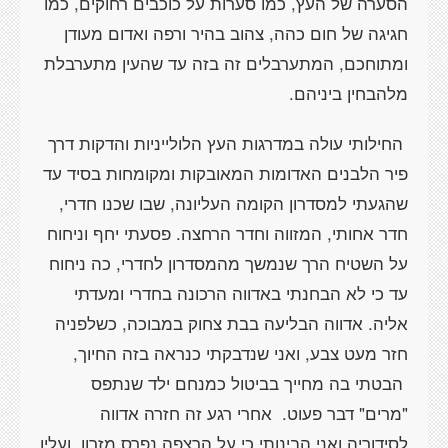
הסערה של העץ, כמו סערות על כוכבים רחוקים, כמו
חגיגה של חום כהה, צהוב בהיר ורפה ואדום מעודן
ומתוחכם, המתערבלים זה בזה עד שהעין מתערבלת
מלהבחין ביניהם.
החילותי עולה במדרגות העץ הלולייניות והדקות דרך
פיר הלבנים האדומות המאובקות ומקומחות בסיד עד
שהגעתי למסדרון הקומה העליונה, שבו שכנו חדרי,
חדר אחותי, המזווה וחדר הרחצה. פסעתי יחף וניחוח
על השטיח הרך שנמשך מהמסדרון לחדרי, כה ניחוח
עד כי לא הבחנתי באדווה הרכונה בחדרי ומעדתי
אליה. אדווה הבליעה בבת צחוק במבוכה, כשלפניה
חזר מעט צבע, ואני שנדבקתי כנראה בזה החיוך,
הבטתי בה מחייך בביטול כמנחם ילד שנתפס
"מרים" דבר פעוט.
אחרי רגע זה חזרה אדווה
לסידוריה ואני הבינותי כי על הרצפה נפרס מזרון, ועליו