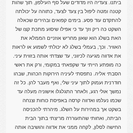
ביתנו. צעדיה היו מדודים שעל סף העילפון, תוך שהות
קטנה ומטה ליפול בין צעד לצעד, כתוהה על יכולתה
להתקדם עוד פסע. בימים קפואים ובהירים שכאלה
השקט כה ריק וזך עד כי אפילו שיסוע מתכת קצו של
האת בשלג הוא שאון מחריש אוזניים הממלא את
האוויר. וכך, בעמלי בשלג לא יכולתי לשמוע או לראות
את אדווה מגיעה לכיווני, עד שצדתי אותה בזווית עיני.
כה מופתע הייתי עד שקפאתי במקומי, ורק את ראשי
הסבתי אליה. נתפסתי לעיניה הירוקות הכהות, שבהו
חודרנית ועמוק לתוך עיני שלי, ואף מעבר להן. כל זה
נמשך אולי רגע, ולאחר התגלגלו אישוניה מעלה עד
שכמו נעלמו ואדווה קרסה באפיסת כוחות וצנחה
בשקט אך במהירות על השלג. מיהרתי להכניסה
הביתה, ואחותי שהתעוררה מריצתי בתוך הבית
החישה לסלון, לקחה ממני את אדווה והושיבה אותה