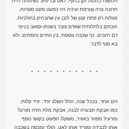
חלושות כהכות זקן בתוף, לאט ובריפיון. נשימתה היית
חרוכה צרה וצורמת ועיניה היו כמעט מעט סגורות,
מגלות רק פתח קטן של לובן עין שהבהיק בחולניות,
הוכתם בלחלוחית שאדם צובר בשנתו וסואב בנימי
דם רחבים. כך שכבה גוססת, בין החיים והמתים, ולא
בא סוף לדבר.
*
*
*
*
*
*
*
*
*
*
*
ויום אחד, כבכל שנה, החל השלג יורד. יורד קלות,
כמו אבקת תבערה לבנה, אבקת מלח הזיה מורעל
ומרעיל מפוזר באוויר, משקלו הפעוט בקושי כופף
אותו לכבידה ומוריד אותו לאט, הולך ומכסה בשכבה