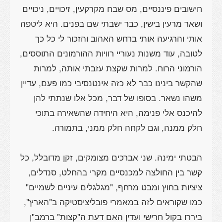
חישובים פיננסיים, מס שבח מקרקעין, זיכויים, ניכויים
ושאר מרעין בישין, כבר ישבתי שם בפנים. היא ליטפה
אותי והרגיעה אותי ברחש האהוב והזכור לי כל כך
לטובה, עוד משנות נעוריי רוויות ההורמונים התוססים,
הורמוני הרוח. למרות שקצת עזבתי אותה, למרות
שהקשר בינינו כבר לא כזה אינטנסיבי כמו פעם, עדיין
משהו נשאר. בסופו של דבר, מכל אלו שנתתי להן
להיכנס אלי פנימה, היא היחידה שהשאירה בתוכי
הבטתי ימינה. שני אברכים מצומקים, זקן מדובלל, כל
קשר בין החולצה למכנסיים מקרי בהחלט, סנדלים,
ציציות בחוץ ומבט מרחף, "מגלגלים עיניים לשמיים"
כמו שקוראים לזה במאמרי פובליציסטיקה ב"הארץ",
ביררו בקול חרישי ועדין האם דעת ה"קצות" ברמב"ן