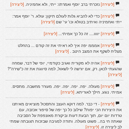
[ליצירה]
נזכרתי ברב יוסף ואמרתו: ייתי, ולא אחמיניה.
[ליצירה]
[ליצירה]
כדי לא להביא גלות לעולם תיקון: עולא. ר' יוסף אמר:
ייתי ואחמיניה ואיתיב בטולא וכו' עי' שם
[ליצירה]
[ליצירה]
יוווו.... זה כל כך אמיתי...
[ליצירה]
[ליצירה]
אמממ יפה איך לא ראיתי את זה קודם ... בהחלט
מצליח לשקף את המצב היטב .
[ליצירה]
[ליצירה]
אהיה לא מקורית ואגיב כקודמיי, יופי של דבר, שמחה
שהגעתי לכאן. רק, אם יורשה לי לשאול, למה סיווגת את זה כ"שירה"?
[ליצירה]
[ליצירה]
מעולה. יפה. יפה. יפה. יפה. מעורר מחשבה. מתסיס.
אמיתי. נוגע. חילך לאוריתא.
[ליצירה]
[ליצירה]
- די כבר. למה דוקא העצב והתסכול מוציאים מאיתנו
את היצירות הכי יפות? שילוב כל כך יפה של סיפור אכזבה, עם
טרדות יום יום, תוך הבעת דעות וביקורת מאונפפת על הסביבה
שאתה חי בה.. פשוט מעולה. ותודה למגיבה שבזכות תגובתה שמתי
לב ליצירה זו.
[ליצירה]