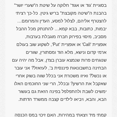
בסוגיית 'גוד או אגוד' חלוקה על שיטת ה"שערי יושר"
בהבנת ה"שיטה מקובצת" בריש גיטין. כל-כך רציתי
להצטרף אליהם, לצלול למסע, העדין והמרומם…
יבמות, כתובות, בבא קמא… להתנתק מכל ההבל
מסביב, מיסוי בפירוק חברה מוגבלת בערבות,
אופציית 'Call' או אופציית 'Put', לשקוע שוב בעולם
ארמי קדום ונישא, מלא הוד ומסתורין, שוורים
שנוגחים פרות שנמצא עוברן בצדן, אבל מה יהיה עם
הבחינה בחשבונאות פיננסית ב', לעזאזל? אני עובר
או נכשל? ואיזו משכורת אני בכלל שווה בשוק אחרי
שאקבל את הרשיון? ובכלל, הרי שני החוכמים האלו
ימשיכו לשבת ולהתפלפל בפינה הזאת גם בעשור
קמתי מיד ויצאתי במהירות, האם זיכוי במס הכנסה