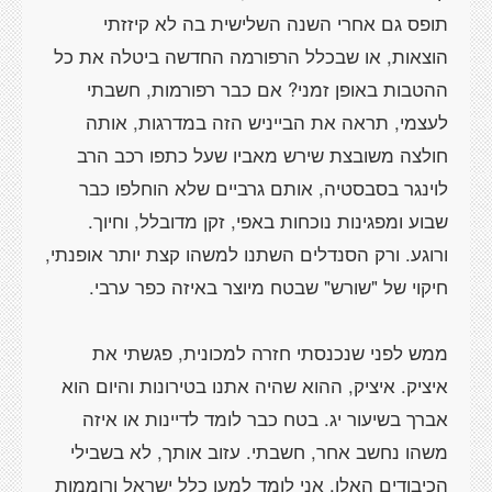
תופס גם אחרי השנה השלישית בה לא קיזזתי
הוצאות, או שבכלל הרפורמה החדשה ביטלה את כל
ההטבות באופן זמני? אם כבר רפורמות, חשבתי
לעצמי, תראה את הבייניש הזה במדרגות, אותה
חולצה משובצת שירש מאביו שעל כתפו רכב הרב
לוינגר בסבסטיה, אותם גרביים שלא הוחלפו כבר
שבוע ומפגינות נוכחות באפי, זקן מדובלל, וחיוך.
ורוגע. ורק הסנדלים השתנו למשהו קצת יותר אופנתי,
ממש לפני שנכנסתי חזרה למכונית, פגשתי את
איציק. איציק, ההוא שהיה אתנו בטירונות והיום הוא
אברך בשיעור יג. בטח כבר לומד לדיינות או איזה
משהו נחשב אחר, חשבתי. עזוב אותך, לא בשבילי
הכיבודים האלו, אני לומד למען כלל ישראל ורוממות