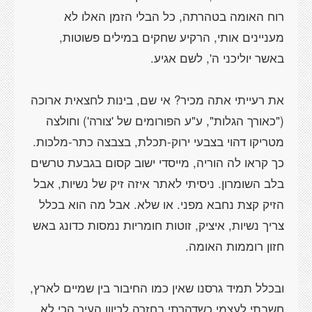
רוח האומה בטהרתה, כל הבלי הזמן האלו לא
מעניינים אותי, הרקיע שחקים במילים פשוטות,
את רעייתי אתה מכיר? אי שם, בינות לחצאית ארוכה
("כאורך הגלות", ע"ע הפורומים של 'צורה') וחולצה
מטריקו דהוי בצבעי ירוק-תכלת, בצבצה כתר-מלכות.
כך קראו לה הוריה, מייסדי ישוב קסום בגבעת טרשים
בלב השומרון. ניסיתי לאתר איזה זיק של נשיות, אבל
הזיק קצת נחבא מפני. או שלא. אבל מה הוא בכלל
צריך נשיות, איציק, זוטות חומריות נמסות כדונג באש
ובכלל תמיד גרסנו שאין כמו החיבור בין שמיים לארץ,
חשבתי לעצמי כשדהרתי בחזרה לכיוון העיר הכי לא