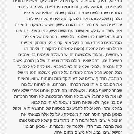
סמי-אקדמית, ההסמכה היוקרתית לדיינות. עיקר מעייניו נתונים
לעניינים ברומו של עולם, ובמתחים פנימיים בעולמו הישיבתי-
מתחים שהם לשם שמיים. כמובן שספר חטאיו של אמציה
מלבין כשלג לעומת אחיו לנשק. הוא אינו עוסק בפעילות
עבריינית ושריפת נוירונים במוח בעישון חשיש כמפקדו. הוא גם
אינו שופך זרעו לשווא ושוכב עם אשת איש, כמו סאני. וגם איננו
חוטא באדישות כמו שלומי. כל פשעיו הנוראים של אמציה
מסתכמים במרד נעורים בעל אופי קרימינלי מובהק- צביעת
פתיל הציצית לתכלת (כאות לנאמנות למקורות, וליהדותו
השורשית). ובעוד שלמעשה זה יש השלכה פנימית בניואנסים
הישיבתיים,- רהב שאינו הולם מידת צניעותו של בן תורה, משיב
לזה אמציה , לכולי עלמא זה לא לעיכבא.. אז למה לא לצבוע?
מכל הקטע הנ"ל אנחנו לומדים על קמצוץ מעולמו הפנימי של
המחבר, הרדוף שדים של דעות קדומות והנחות שווא, וראייתו
את הסובבים אותו ואת חברתו - חברתנו. או לפחות על מה
שבחר לחשוף בפנינו. ולשאלתו; מה ידביק אותנו אחרי שלא יהיה
לנו את מי להרוג? אשיב: לא חוסר הסובלנות. לא חוסר ההכרות
עם בני עמך, ולא שנאת חינם (ושנאה לא חייבת לבוא
בגולמיותה- היא יכולה להגיע גם במסווה של התנשאות או זלזול
מופגן מתוך חוסר הכרות מעמיקה). על כל אלה מצאתי את
'פיצול אישים' הבל ורעות רוח. מתוך ניסיון שלא לשפוט אותו
ואת מחברו בצד הדין, וללמד עליו סנגוריה. - מכאן הביטוי
"קישקושים" נבע, ולא משום מקום אחר.