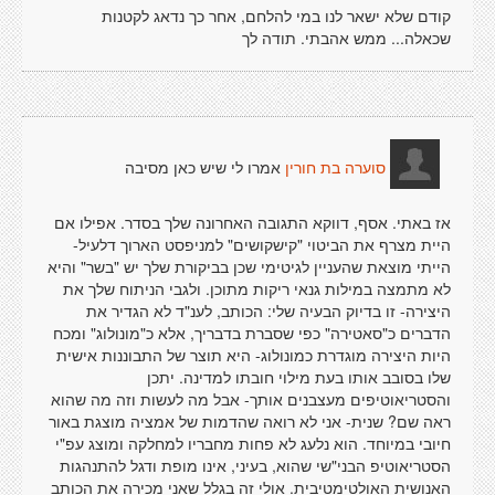
קודם שלא ישאר לנו במי להלחם, אחר כך נדאג לקטנות
שכאלה... ממש אהבתי. תודה לך
אמרו לי שיש כאן מסיבה
סוערה בת חורין
אז באתי. אסף, דווקא התגובה האחרונה שלך בסדר. אפילו אם
היית מצרף את הביטוי "קישקושים" למניפסט הארוך דלעיל-
הייתי מוצאת שהעניין לגיטימי שכן בביקורת שלך יש "בשר" והיא
לא מתמצה במילות גנאי ריקות מתוכן. ולגבי הניתוח שלך את
היצירה- זו בדיוק הבעיה שלי: הכותב, לענ"ד לא הגדיר את
הדברים כ"סאטירה" כפי שסברת בדבריך, אלא כ"מונולוג" ומכח
היות היצירה מוגדרת כמונולוג- היא תוצר של התבוננות אישית
שלו בסובב אותו בעת מילוי חובתו למדינה. יתכן
והסטריאוטיפים מעצבנים אותך- אבל מה לעשות וזה מה שהוא
ראה שם? שנית- אני לא רואה שהדמות של אמציה מוצגת באור
חיובי במיוחד. הוא נלעג לא פחות מחבריו למחלקה ומוצג עפ"י
הסטריאוטיפ הבני"שי שהוא, בעיני, אינו מופת ודגל להתנהגות
האנושית האולטימטיבית. אולי זה בגלל שאני מכירה את הכותב