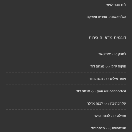
לוח עברי לועזי
רגל ראשונה- ספרים ומוזיקה
דוגמית מדפי היצירות
>>>
לחבק
יצחק גור
>>>
פוקוס ירוק
מנחם דוד
>>>
אוצר מילים
מנחם דוד
>>>
you are connected
מנחם דוד
>>>
על הכתיבה
לבנה אדלר
>>>
תפילה
לבנה אדלר
>>>
השתחוויה
מנחם דוד