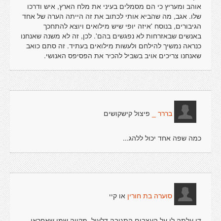
אוהב ומעריץ כי הם מסמלים בעיני את מלח הארץ, איש ודרכו
שלו. אגב, מה שהביא אותי לכתוב את זה הייתה הערה של אחד
הגיבורים, בנוסח 'איזה יופי שיש מילואים ויוצא להתחכך
באנשים שבאזרחות לא נפגשים בהם'. לכן, זה לא משנה שאנחנו
כנראה נמשיך להילחם ולעשות מילואים בעתיד. זה סתם כואב
שאנחנו צריכים אויב בשביל להכיר את הפסיפס האנושי.
פיצול קישקושים
בררר _
כמה שפה אחד יכול ללהג...
או קיי
סוערה בת חורין
די עלתה לי על העצבים התגובה דלעיל. מקווה שמי שאחראי