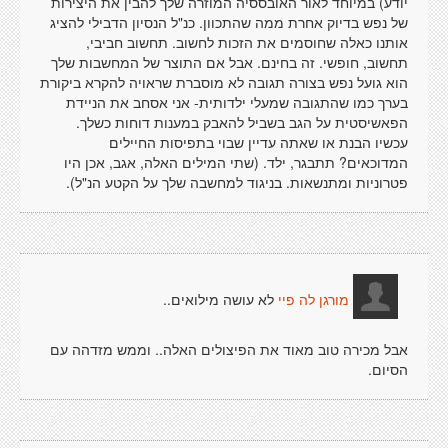
יודע) במיוחד לאור האובססיה המוזרה שלך להבין את היצירות
של נפש בדיוק אחרת ממה שהתכוון. כנ"ל הנסיון הדבילי להציג
אותנו כאלה שחוסמים את הזכות לחשוב. תחשוב חביבי,
תחשוב, חופשי. זה בחינם. אבל אם התוצר של המחשבות שלך
הוא גועל נפש בצורה תגובה לא מוסברת שראויה להקרא ביקורת
בערך כמו שהתגובה שמעלי ילדותית- אני אסחב את הניידת
הפאשיסטית על הגב בשביל להאבק במענות דוחות כשלך.
עכשיו הבנת או שאתה עדיין שבוי בתפיסות החיילים
המדוכאים? תתבגר, ילד. (שתי המילים האלה, אגב, אכן היו
פטרוניות ומתנשאות. בניגוד למחשבה שלך על הקטע הנ"ל).
לא עושה מילואים..
מורגן לה פיי
אבל מכירה טוב מאוד את הפיצולים האלה.. וממש מזדהה עם
הסיום.