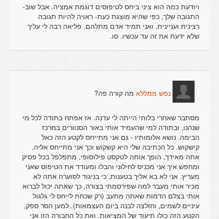
ויודעת כמה הוא ציני ביחס לטיפוסים דוגמת אמציה. אבל שוב-
התגובה שלך, כפי שהיא מוצגת כעת- ראויה להיות תגובה
רצינית ועניינית. ואני תמיד אדם מתלהם. פליאה רבה לי עליך
שלא ידעת את זה עד עכשיו. סו.
מה קורה פה?
נפש ממללא
מסתבר שאחרי בלותי הייתה לי עדנה. אז אפתח בתודה לכל מי
שנהנו, ובתודה למי שהעמיד אותי באור הסנוורים במרכז
הבימה. נושא אלומותיו - גם אני מתייחס לקטע הזה כאל
קישקוש. כל הכתיבה שלי היא קשקוש וכך אני מתייחס אליה.
אתה מאידך, הופך אותה לטקסט פילוסופי, מתפלפל בכל פסיק
ומחפש איך אני מכניס לחילוני והבלו ומעודד את הטיפוס שאני
מעריץ. אני לא בא אליך בטענות, כי בניגוד לסוערה אתה לא
מכיר אותי מעבר למה שפירסמתי בצורה, כך שאתה יכול לברוא
אותי בצלם הדמות שאתה מתעב (רק שכחת לייחס לי גלגול
עיניים לשמים, וחולצה לבנה ביום העצמאות). למען הסר ספק,
הקטע הזה כולו תיעוד של המציאות. ואת כל החבורה הזו אני