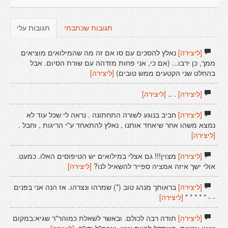
תגובות שכתבתי
תגובות עלי
[ליצירה]
נאלץ להסכים עם סו אם זה מה שהמילואים מוציאים
ממך, כן ירבו... (אם כי, אני פחות מזדהה עם שורת הסיום. אבל
בהחלט שני הקטעים ממש טובים)
[ליצירה]
[ליצירה]
. ..
[ליצירה]
[ליצירה]
חביב בנוגע לשורה התחתונה . נראה לי שכל עוד לא
נמצא משהו אחר שיאחד אותנו , נאלץ להתאחד ע"י הריגות , וחבל .
[ליצירה]
[ליצירה]
מצוין!!! גם אצלי במילואים יש הטיפוסים האלו. כמעט.
אולי ישך איזה אמציה ספייר להשאיל לנו?
[ליצירה]
[ליצירה]
בראותך מנהג טוב (*) שמרהו ונצרהו. אז הנה אני בפנים
- - * * * * *
[ליצירה]
[ליצירה]
תודה רבה לכולם. ובאשר לשאלת כמוהר"ר שגיא:במקום