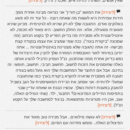
שאין אנשים, השתדל להיות איש, ואכמ"ל ודו"ק.
[ליצירה]
[ליצירה]
את המושג "בן חורין" אני כנראה מבינה אחרת ממך.
חירות אמיתית היא לעשות מה שאתה רוצה - כל עוד זה לא פוגע
באלוקים ואדם. התגובה שלך לא רק שהיא לא לגיטימית- מכיוון שהיא
פוגענית ומגעילה, אלא- וזה החלק החשוב- היא מאוד לא חכמה, לא
אינטיליגנטית ולא מסבירה מה בדיוק הפריע לך בקטע הכתוב (מה
שמכונה "ביקורת בונה"). ככה שמי שמציב את עצמו בנקודה קצת
מבישה- זה אתה (תגובה שלא מצטיינת באינטיליגנטיות ... אתה
יודע) במיוחד לאור האובססיה המוזרה שלך להבין את היצירות של
נפש בדיוק אחרת ממה שהתכוון. כנ"ל הנסיון הדבילי להציג אותנו
כאלה שחוסמים את הזכות לחשוב. תחשוב חביבי, תחשוב, חופשי. זה
בחינם. אבל אם התוצר של המחשבות שלך הוא גועל נפש בצורה
תגובה לא מוסברת שראויה להקרא ביקורת בערך כמו שהתגובה
שמעלי ילדותית- אני אסחב את הניידת הפאשיסטית על הגב בשביל
להאבק במענות דוחות כשלך. עכשיו הבנת או שאתה עדיין שבוי
בתפיסות החיילים המדוכאים? תתבגר, ילד. (שתי המילים האלה,
אגב, אכן היו פטרוניות ומתנשאות. בניגוד למחשבה שלך על הקטע
הנ"ל).
[ליצירה]
[ליצירה]
לא עושה מילואים.. אבל מכירה טוב מאוד את
הפיצולים האלה.. וממש מזדהה עם הסיום.
[ליצירה]