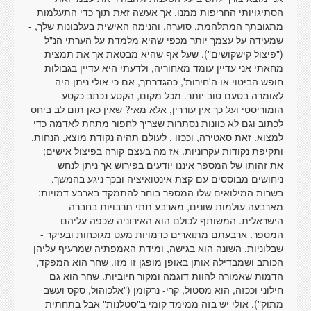
הסתיגויותי החריפות ממנו. אך אעשה זאת תוך כדי התעלמות
מתגובתך המתלהמת, סוערה, והנימה האישית בעלבונות שלך, -
שמעידה על עצמך יותר מכפי שהיא מלמדת על הערתי הנ"ל
("פיצול קישקושים"). שעל אף שהיא מבטאת אך את תמצית
מחאתי אני עדיין עומד מאחוריה, ולדעתי היא עדיין בגבולות
חופש הביטוי או ה'חירות', כהגדרתך, אם כי אולי ניתן היה
לאומרה בטעם טוב יותר. מכל מקום, הקטע נכתב כקטע
הומוריסטי ועל כך אין עוררין, אלא מאי? שאין כאן תום לב ביחס
לכתוב וגם לא כוונות נסתרות שצריך לחפור מתחת לאדמה כדי
למצוא. זאת סאטירה, וככזו , לעולם תהיה נקודת מוצא, הנחות,
ותקיפת נקודות עקרוניות. אז מה בעצם קורה בפיצול אישים;
את זהותו של המספר איננו יודעים בפירוש אך ניתן לנחש
ניחושים מבוססים עם קצת אינטואיציה ובכך ניגע בהמשך.
בשרות המילואים שלו המספר בוחר להתמקד בארבע דמויות:
מארבעה עולמות שונים, מארבע תתי תרבויות בחברה
הישראלית. המשותף לכולם הוא האירוניה שכפה עליהם
המספר. ארבעתם מתוארים כדמויות מעט מגוכחות ובעיקר -
שבלוניות. השונה הוא בגישה, ומידת האמפתיה שמרעיף עליהן
הכותב ושמבדילה אותן באופן מופגן זו מזו. שחר הוא המפקד,
הדמות שאמורה להוות דוגמה ומקור חיוביות. שחר הוא גם
חילוני וככזה, הוא מסטול, קרי- נרקומן ("אלכוהול, סקס ועשב
מתוק"). אולי יש בזה ממימד קומי ב"סטלנות" אבל בתחתית