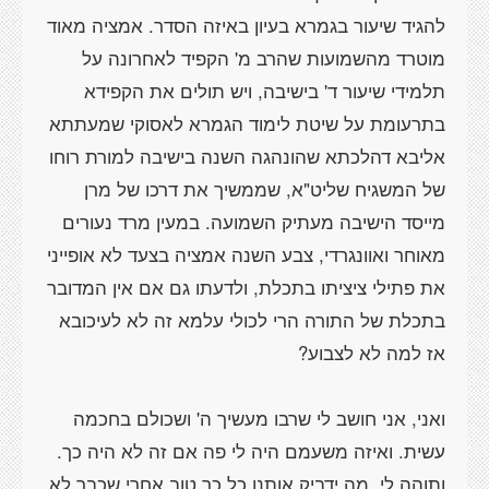
להגיד שיעור בגמרא בעיון באיזה הסדר. אמציה מאוד
מוטרד מהשמועות שהרב מ' הקפיד לאחרונה על
תלמידי שיעור ד' בישיבה, ויש תולים את הקפידא
בתרעומת על שיטת לימוד הגמרא לאסוקי שמעתתא
אליבא דהלכתא שהונהגה השנה בישיבה למורת רוחו
של המשגיח שליט"א, שממשיך את דרכו של מרן
מייסד הישיבה מעתיק השמועה. במעין מרד נעורים
מאוחר ואוונגרדי, צבע השנה אמציה בצעד לא אופייני
את פתילי ציציתו בתכלת, ולדעתו גם אם אין המדובר
בתכלת של התורה הרי לכולי עלמא זה לא לעיכובא
ואני, אני חושב לי שרבו מעשיך ה' ושכולם בחכמה
עשית. ואיזה משעמם היה לי פה אם זה לא היה כך.
ותוהה לי, מה ידביק אותנו כל כך טוב אחרי שכבר לא