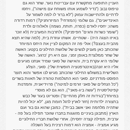
העניין התופעה מתקשרת עם עבריינות נוער. שחר הוא גם
טיפוס נבוב ("נדיר לשמוע אותו משוחח עם מישהו"), ויחסו
לדתיים ולהתיישבות עמוק ("לא ברור לו למה לשמור על
האינדיאנים"). גם שלומי (המזרחי? המיזרוחניק?) דמות רדודה
משהו; יחסיו לאדם (כפרה, תותח, נשמה) ולאלוהים ולדת
("שומר כשרות וחגים" חפיפניק?) ולתרבות המערבית (לא זוכר
באיזו הצגה היה) - שטחיים. אשתו עוזרת בית, (למה שהיא תצא
מהבית בעצם?) אולי פה זה המקום לציין את היחס המיוחד
שהכותב כאן מעניק לנשים של שלושת החילונים בקטע: האשה
של שחר ממלצרת באופן זמני, וגם היא רק 'כרגע'. האשה של
שלומי היא עקרת בית, והאישה של סאני שמיד אנחנו מגיעים
אליו היא זונה(באינטרפטציה חופשית שלי). סאני, הצלע
השלישית במשולש החילוני שהכותב מגיש לנו אפשר והוא תוצר
הפוסט-מודרניזם. סאני הוא התגלמות טהורה של תאוות בשרים
("כל הנחלים של סאני זורמים למיטה") פרוידיאנית, וחמדנות
קפיטליסטית ("עשה ביג-מאני"), הוא גם לא מוסרי
במיוחד("בגידות זה חלק מהחיים") ופטריוט בעור של כבש
בתצורה ילדותית (חזר לארץ לרגל חומת מגן, "לא יכול להיות
שתהיה מלחמה ואני אשב בבית"). כמובן שהוא גם בור ועם
הארץ (מתבונן בעיניים מזוגגות בחברו שזוכר תפילה בעל פה -
ערבית, תפילה קצרה יחסית). אחרי שלושת חבריו החילוניים
מגיע אמציה - אמציה הוא דמות רצינית בעל השכלה