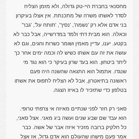
מחסנאי בחברת היי-טק גדולה, ולא מזמן הצליח
לסדר לאשתו משרה של מתכנתת. אין אצלו בעיקרון
בני אדם אלא רק 'נשמה', 'נסיך', 'תותח על', 'גבר'
וכאלה. הוא מבית דתי ולמד במדרשייה, אבל כבר לא
בקטע. יענו, עדיין מאמין ושומר כשרות וחגים, וגם לא
עושה את זה עם אשתו כשיש לה וכמה ימים אחר כך
ליתר ביטחון. הוא בעד שרון בעיקר כי הוא נגד מי
שנגדו. אתמול הוא התגאה שהשנה היה פעם
ראשונה בתיאטרון, אבל לא הצליח לתפוס את אשתו
סאני רק חזר לפני שנתיים מאיזה אי צרפתי טרופי.
הוא עבד שם שבע שנים ועשה ביג מאני. אצל סאני,
כל חלקיק ברובה מזכיר איזה אבר של אשה. כבר
אמר פעם מישהו שהעולם הוא אדם גדול, אז אצל