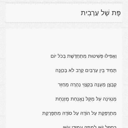
פָּת שֶׁל עַרְבִית
וַאֲפִילוּ פְּשִׁיטוּת מִתְחַדֶּשֶׁת בְּכֹל יוֹם
תָּמִיד בֵּין עַרְבַּיִם קָרֵב לֹא בְּכַוָּנָה
קַבְּצָן מְעֻנֶּה בְּקַצְוֵי נְהָרָה מְחַזֵּר
מַנְגִּינָה עַל מַקֵּל נֶאֱנַחַת מֻזְנַחַת
מִתְרַפֶּקֶת עַל הוֹדָהּ עַל סוֹדָהּ מִתְפָּרֶקֶת
בְּסֶפֶל יָשָׁן לְמַתֵּק עֲמוּדֵי עָשָׁן