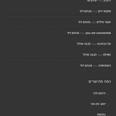
>>>
לחבק
יצחק גור
>>>
פוקוס ירוק
מנחם דוד
>>>
אוצר מילים
מנחם דוד
>>>
you are connected
מנחם דוד
>>>
על הכתיבה
לבנה אדלר
>>>
תפילה
לבנה אדלר
>>>
השתחוויה
מנחם דוד
כמה מהיוצרים
ירוחם לרך
יואב אין-אני
נחושת