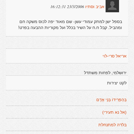
23/3/2006 16:12:31
אביב וסתיו
בספל ישן למתק עמודי עשן- שם מאוד יפה לכוס משקה חם
ומהביל. קבל ח.ח על השיר בכלל ועל מקוריות ההבעה בפרט!
אריאל סרי-לוי
ירושלמי, לפחות משתדל
לקט יצירות
בְּהַפְרִידוֹ בְּנֵי אָדָם
(אל נא תעירי)
בלדה למתנחלת