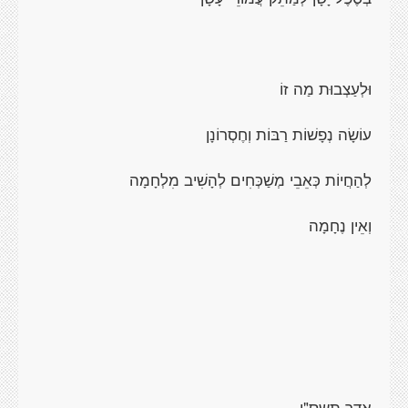
וּלְעַצְבוּת מַה זוֹ
עוֹשָׂה נְפָשׁוֹת רַבּוֹת וְחֶסְרוֹנָן
לְהַחֲיוֹת כְּאֵבֵי מְשַׁכְּחִים לְהָשִׁיב מִלְחָמָה
וְאֵין נֶחָמָה
אדר תשס"ו