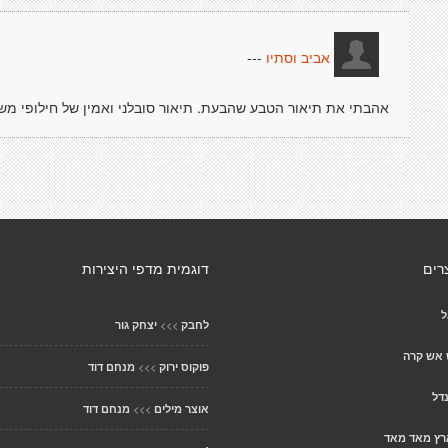
---
אביב וסתיו
אהבתי את תיאור הטבע שהבעת. תיאור סובלני ואמין של חילופי משמ
רים
דוגמית מדפי היצירות
ל
>>>
לחבק
יצחק גור
 אש קרה
>>>
פוקוס ירוק
מנחם דוד
דל
>>>
אוצר מילים
מנחם דוד
רץ מאד מאד