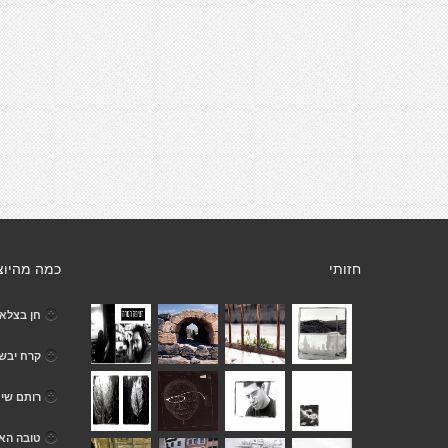
חזותי
כמה מהיוצ
חן בצלא
קרח יבש
רותם שינ
טובה הא