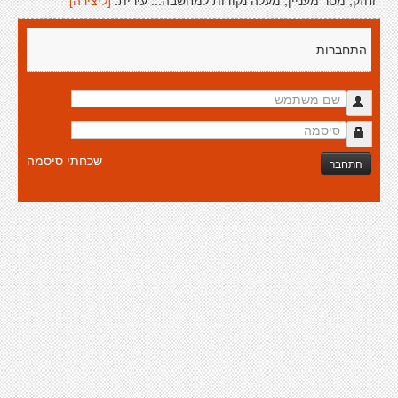
וחזק, מסר מעניין, מעלה נקודות למחשבה... עירית.
[ליצירה]
התחברות
שכחתי סיסמה
התחבר