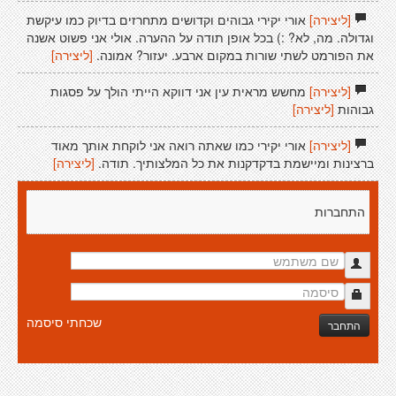
[ליצירה]
אורי יקירי גבוהים וקדושים מתחרזים בדיוק כמו עיקשת
וגדולה. מה, לא? :) בכל אופן תודה על ההערה. אולי אני פשוט אשנה
את הפורמט לשתי שורות במקום ארבע. יעזור? אמונה.
[ליצירה]
[ליצירה]
מחשש מראית עין אני דווקא הייתי הולך על פסגות
גבוהות
[ליצירה]
[ליצירה]
אורי יקירי כמו שאתה רואה אני לוקחת אותך מאוד
ברצינות ומיישמת בדקדקנות את כל המלצותיך. תודה.
[ליצירה]
התחברות
שכחתי סיסמה
התחבר