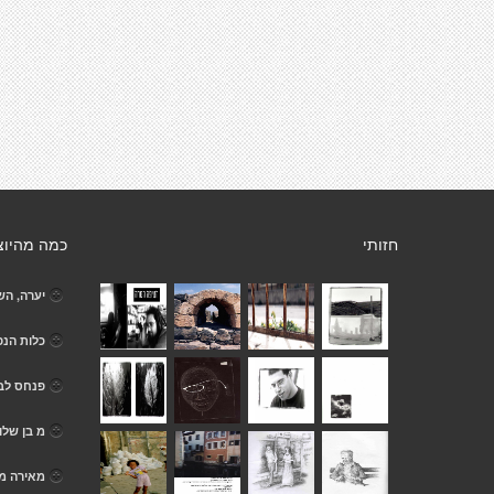
חזותי
כמה מהיוצ
יערה, הש
כלות הנ
פנחס לב
מ בן שלו
מאירה מ