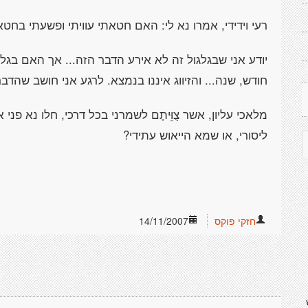
רעי וידידי, אמרו נא לי: האם חטאתי עוויתי ופשעתי בחטא
יודע אני שבגלגול זה לא אירע הדבר הזה... אך האם בגלג
חודש, שנה... והזיווג איננו בנמצא. לרגע אני חושב שהדבר 
מלאכי עליון, אשר צֻוֵּיתֶם לשמרני בכל דרכי, חלו נא פני
ליסורי, או שמא הייאוש עתידי?
חזקי פוקס
14/11/2007