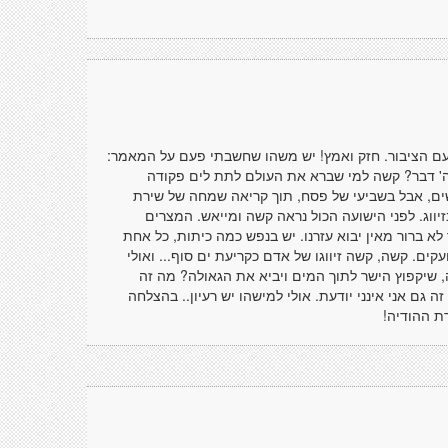
 עם הציבור. חזק ואמץ! יש משהו שחשבתי פעם על המאמר:
מה' דבר? קשה למי שברא את העולם לתת לים פקודה
ים, אבל בשביעי של פסח, תוך קריאה שמחה של שירת
זיווג. לפני הישועה הכול נראה קשה ומייאש. המצרים
 לא ברור מאין יבוא עזרנו. יש בנפש כמה כיתות, כל אחת
ים. קשה, קשה זיווגו של אדם כקריעת ים סוף... ואולי
ה, שיקפוץ הישר לתוך המים ויביא את הגאולה? מה זה
 גם אני אינני יודעת. אולי למישהו יש רעיון.. בהצלחה
רת ההודיה!