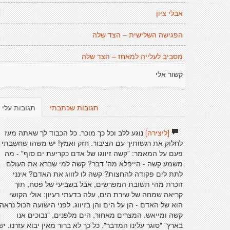
אבלי ציון
הפגישה השלישית – הצד שלה
מסביב לעלייה למאחז – הצד שלה
קשור אלי
תגובות שכתבתי
תגובות עלי
[ליצירה]
נוגע ללב וכל כך מוכר. כל הכבוד לך שאתה מעז
לחלוק את רגשותיך עם הציבור. חזק ואמץ! יש משהו שחשבתי
פעם על המאמר: ”קשה זיווגו של אדם כקריעת ים סוף" - מה
משמע קשה - הייפלא מה' דבר? קשה למי שברא את העולם
לתת לים פקודה להחצות? קשה לו לזווג את האדם? אינני
זוכרת מהי תשובת המפרשים, אבל בשביעי של פסח, תוך
קריאה שמחה של שירת הים, עלה בדעתי רעיון: אולי הקושי
הוא של האדם - הן על הים והן בזיווג. לפני הישועה הכול נראה
קשה ומייאש. המצרים מאחור, הים מלפנים, "נבוכים אנו
בארץ" "סוגר עלינו המדבר". כל כך לא ברור מאין יבוא עזרנו. יש