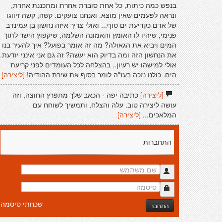
בנפש כמה כיתות, כל אחת סוברת אחרת ומתכננת אחרת,
ונראה לפעמים שאין מוצא. ואנחנו צועקים. קשה, קשה זיווגו
של אדם כקריעת ים סוף... ואולי צריך איזה נחשון בן עמינדב
פנימי, שיהיו לו האומץ והאמונה השלמה, שיקפוץ הישר לתוך
המים ויביא את הגאולה? מה זה אומר בפועל? איך להעיר בנו
את הנחשון הזה ומה בדיוק הוא יעשה? זה גם אני אינני יודעת.
אולי למישהו יש רעיון.. בהצלחה לכל העומדים לפני קריעת
הים. כולנו נזכה בעז"ה לומר בסוף את שירת ההודיה!
[ליצירה]
[ליצירה]
כתיבה יפה - הכאב שלך מתפרץ החוצה, וזה
עושה ליצירה טוב. עלה והצלח, ותמשיך לשוחח עם
המלאכים...
[ליצירה]
התחברות
שכחתי סיסמה
התחבר