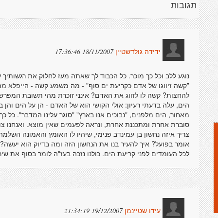
תגובות
18/11/2007 17:36:46
ידידה גולדשטיין
נוגע ללב וכל כך מוכר. כל הכבוד לך שאתה מעז לחלוק את רגשותיך
”קשה זיווגו של אדם כקריעת ים סוף" - מה משמע קשה - הייפלא 
להחצות? קשה לו לזווג את האדם? אינני זוכרת מהי תשובת המפרש
הים, עלה בדעתי רעיון: אולי הקושי הוא של האדם - הן על הים והן ב
מאחור, הים מלפנים, "נבוכים אנו בארץ" "סוגר עלינו המדבר". כל כך
סוברת אחרת ומתכננת אחרת, ונראה לפעמים שאין מוצא. ואנחנו צועק
צריך איזה נחשון בן עמינדב פנימי, שיהיו לו האומץ והאמונה השלמ
אומר בפועל? איך להעיר בנו את הנחשון הזה ומה בדיוק הוא יעשה? זה
לכל העומדים לפני קריעת הים. כולנו נזכה בעז"ה לומר בסוף את שי
19/12/2007 21:34:19
עידו שטיינמן