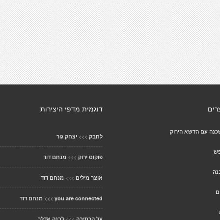
רים
דוגמית מדפי היצירות
כנה עם הדשא הירוק
>>>
לחבק
יצחק גור
פש
>>>
פוקוס ירוק
מנחם דוד
נה
>>>
אוצר מילים
מנחם דוד
ם
>>>
you are connected
מנחם דוד
>>>
על הכתיבה
לבנה אדלר