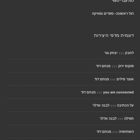
לוח עברי לועזי
רגל ראשונה- ספרים ומוזיקה
דוגמית מדפי היצירות
>>>
לחבק
יצחק גור
>>>
פוקוס ירוק
מנחם דוד
>>>
אוצר מילים
מנחם דוד
>>>
you are connected
מנחם דוד
>>>
על הכתיבה
לבנה אדלר
>>>
תפילה
לבנה אדלר
>>>
השתחוויה
מנחם דוד