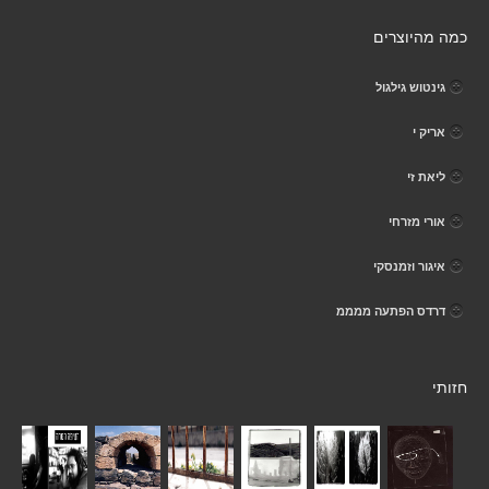
כמה מהיוצרים
גינטוש גילגול
אריק י
ליאת זי
אורי מזרחי
איגור וזמנסקי
דרדס הפתעה ממממ
חזותי