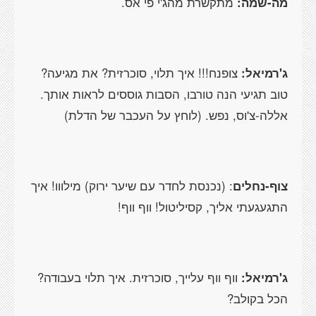
מה-שמה:
מתקשרת מהג'י פי אס.
ג'רמיאל:
צופנח!!! איך תלוי, סוכרזית? את מגיעה?
טוב תגיעי הנה טורבו, הסבות גוססים לראות אותך.
אללה-צ'וס, נפש. (לוחץ על העכבר של הדלת)
צוף-נחלים
: (נכנסת לחדר עם שיער ירוק) מילווו! איך
התגעגעתי אליך, קסיליטול! ווף ווף!
ג'רמיאל:
ווף ווף עלייך, סוכרזית. איך תלוי בעבודה?
הכל בקולב?