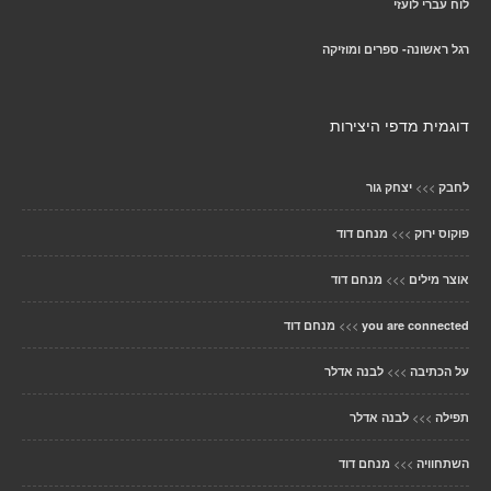
לוח עברי לועזי
רגל ראשונה- ספרים ומוזיקה
דוגמית מדפי היצירות
>>>
לחבק
יצחק גור
>>>
פוקוס ירוק
מנחם דוד
>>>
אוצר מילים
מנחם דוד
>>>
you are connected
מנחם דוד
>>>
על הכתיבה
לבנה אדלר
>>>
תפילה
לבנה אדלר
>>>
השתחוויה
מנחם דוד