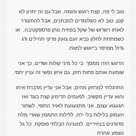
טוב לי פה, קצת רועש והומה, אבל גם זה יתרון לא
קטן. טוב לא כשלומדים למבחנים, אבל להתעורר
לאותו רשרוש של שקל בפחית נותן פרספקטיבה,
או
כשמתחת לחלון נביא זעם צועק פרקי תהילים ודג
גדול מפרפר בייאוש למוות.
הרעש הזה ממסך
בי כל מיני קולות ושדים, כך אני
שומעת אותם פחות חזק, גם איזון נפשי זה עניין יחסי.
התרגלתי למרחק מהים, אבל אני עדיין מדברת איתו
והוא עדיין מקשיב. לפעמים הדימיון קצת בוגד ואז
הגעגוע עצום. אני מתגעגעת לאויר החופי, לשחור
העמוק בלילות בלי ירח, ללילות החמסין שאדי מלח
מדגדגים בנחיריים. למנגינה הבלתי פוסקת. כל גל
נשמע אחרת