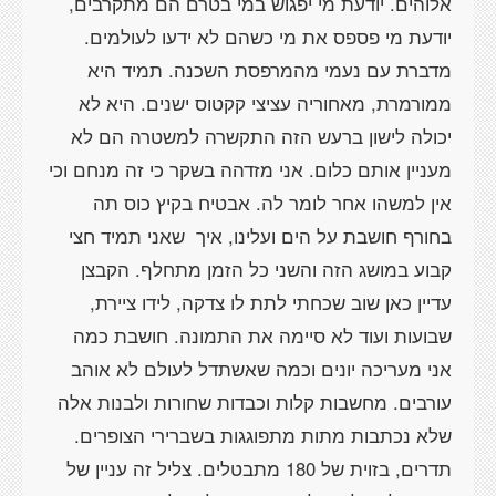
אלוהים. יודעת מי יפגוש במי בטרם הם מתקרבים,
יודעת מי פספס את מי כשהם לא ידעו לעולמים.
מדברת עם נעמי מהמרפסת השכנה. תמיד היא
ממורמרת, מאחוריה עציצי קקטוס ישנים. היא לא
יכולה לישון ברעש הזה התקשרה למשטרה הם לא
מעניין אותם כלום. אני מזדהה בשקר כי זה מנחם וכי
אין למשהו אחר לומר לה. אבטיח בקיץ כוס תה
בחורף חושבת על הים ועלינו, איך
שאני תמיד חצי
קבוע במושג הזה והשני כל הזמן מתחלף. הקבצן
עדיין כאן שוב שכחתי לתת לו צדקה, לידו ציירת,
שבועות ועוד לא סיימה את התמונה. חושבת כמה
אני מעריכה יונים וכמה שאשתדל לעולם לא אוהב
עורבים. מחשבות קלות וכבדות שחורות ולבנות אלה
שלא נכתבות מתות מתפוגגות בשברירי הצופרים.
תדרים, בזוית של 180 מתבטלים. צליל זה עניין של