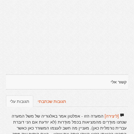
קשור אלי
תגובות שכתבתי
תגובות עלי
[ליצירה]
המערה הזו - אפלטון אמר באלגוריה של משל המערה
שנחנו מוּדָרִים מהמציאות בכפל מוּדָרוּת (לא יודעת אם הני דוברת
עברית נורמלית כאן). מעניין מה חשב לעצמו המשורר כאן כאשר
התבונן בבואתו בראי בעודו כותב את שיריו... האם הוסיף עוד מסך