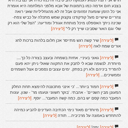
בצבע חום אדמה כמו בתמונות של אבא מלפני המלחמה היא אומרת
אני כל הזמן שומעת זמזומים אבל זה לא מהגחליליות שאני רואה
צהריים שישיים מעל קודקודנו צקצוק שמש מתכלה על כביש צפת-
שכינה ניתך האספלט מיכל מותחת אגודל ומודיעה: "הצל שלי הוא רק
שלי וגם האור שסביבו שייך רק לי"
[ליצירה]
[ליצירה]
שיר קשה רגש מתייסר אכן חלום בלהות ברכות לחג
אורים שמח לאה
[ליצירה]
[ליצירה]
גאוני בעיניי. אחזת בשמחה ובעצב בצורה כל כך....
מיוחדת. לנשמה שבא לי לחבק את התקווה שאולי ניתן יהא פעם
להפריד ביניהם ולא רק בפתק. ימים עצובים נסמכים אצל השמחים
וממשיכים...
[ליצירה]
[ליצירה]
חמוד ביותר... 'כי אינני מתכוננת להימצא תחת החלק
המעונן מבין השניים' - אהבתי. 'בוקר חשווני וטעמו מר' - שנון. עונות
המעבר כמה קסם יש בהם, כמה קשה המעבר... יוסף.
[ליצירה]
[ליצירה]
מיוחדים מאוד נימי הכתיבה העדינים להביע כמיהה
להתחדש באמונה על מרכיביה... תודה
[ליצירה]
[ליצירה]
יפה!
[ליצירה]