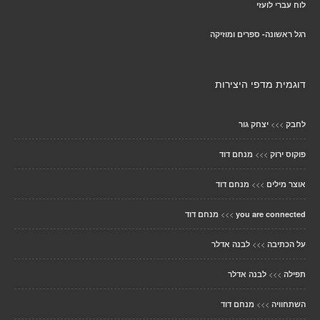
לוח עברי לועזי
רגל ראשונה- ספרים ומוזיקה
דוגמית מדפי היצירות
>>>
לחבק
יצחק גור
>>>
פוקוס ירוק
מנחם דוד
>>>
אוצר מילים
מנחם דוד
>>>
you are connected
מנחם דוד
>>>
על הכתיבה
לבנה אדלר
>>>
תפילה
לבנה אדלר
>>>
השתחוויה
מנחם דוד