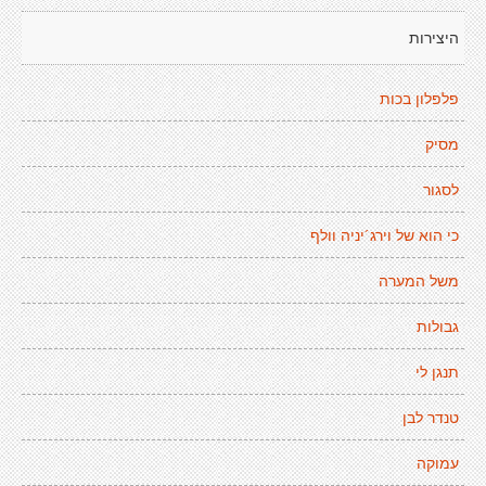
היצירות
פלפלון בכות
מסיק
לסגור
כי הוא של וירג´יניה וולף
משל המערה
גבולות
תנגן לי
טנדר לבן
עמוקה