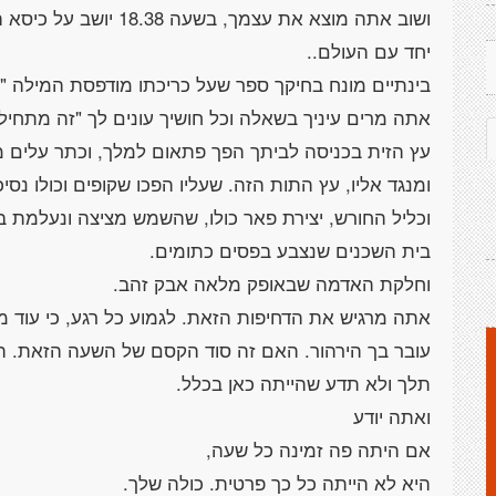
ושוב אתה מוצא את עצמך, בשעה 18.38 יושב על כיסא הגינה הלבן ומחכה בסבלנות
יחד עם העולם..
בינתיים מונח בחיקך ספר שעל כריכתו מודפסת המילה "
אתה מרים עיניך בשאלה וכל חושיך עונים לך "זה מתחיל"
עץ הזית בכניסה לביתך הפך פתאום למלך, וכתר עלים מו
ומנגד אליו, עץ התות הזה. שעליו הפכו שקופים וכולו נסיכ
וכליל החורש, יצירת פאר כולו, שהשמש מציצה ונעלמת ב
בית השכנים שנצבע בפסים כתומים.
וחלקת האדמה שבאופק מלאה אבק זהב.
אתה מרגיש את הדחיפות הזאת. לגמוע כל רגע, כי עוד מע
עובר בך הירהור. האם זה סוד הקסם של השעה הזאת. הי
תלך ולא תדע שהייתה כאן בכלל.
ואתה יודע
אם היתה פה זמינה כל שעה,
היא לא הייתה כל כך פרטית. כולה שלך.