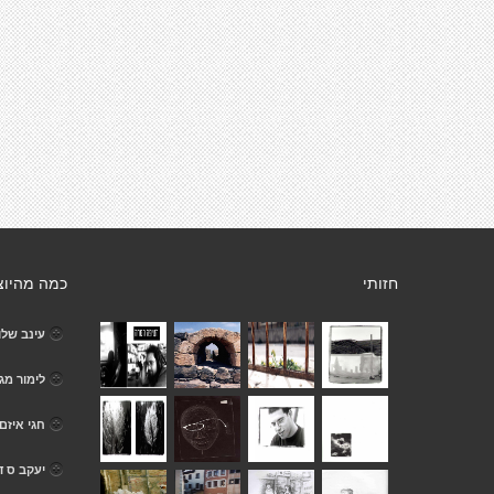
חזותי
כמה מהיוצ
עינב שלו
לימור מג
חגי איזם
יעקב ס ד