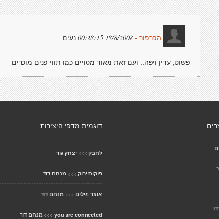
נעים
18/8/2008 00:28:15
הפרפור -
פשוט, עדין ויפה.. ועם זאת מאוד מסויים כמו תווי פנים מוכרים
רים
דוגמית מדפי היצירות
ם
>>>
לחבק
יצחק גור
ר
>>>
פוקוס ירוק
מנחם דוד
>>>
אוצר מילים
מנחם דוד
דו
>>>
you are connected
מנחם דוד