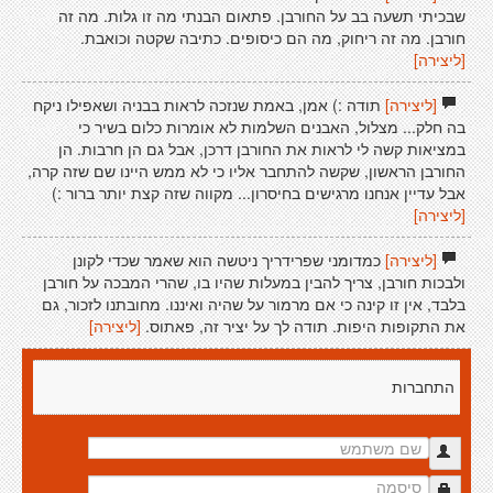
שבכיתי תשעה בב על החורבן. פתאום הבנתי מה זו גלות. מה זה
חורבן. מה זה ריחוק, מה הם כיסופים. כתיבה שקטה וכואבת.
[ליצירה]
[ליצירה]
תודה :) אמן, באמת שנזכה לראות בבניה ושאפילו ניקח
בה חלק... מצלול, האבנים השלמות לא אומרות כלום בשיר כי
במציאות קשה לי לראות את החורבן דרכן, אבל גם הן חרבות. הן
החורבן הראשון, שקשה להתחבר אליו כי לא ממש היינו שם שזה קרה,
אבל עדיין אנחנו מרגישים בחיסרון... מקווה שזה קצת יותר ברור :)
[ליצירה]
[ליצירה]
כמדומני שפרידריך ניטשה הוא שאמר שכדי לקונן
ולבכות חורבן, צריך להבין במעלות שהיו בו, שהרי המבכה על חורבן
בלבד, אין זו קינה כי אם מרמור על שהיה ואיננו. מחובתנו לזכור, גם
את התקופות היפות. תודה לך על יציר זה, פאתוס.
[ליצירה]
התחברות