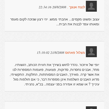
20/8/2008 22:34:16
לנצח אנגנך .
עצוב ופשוט מקסים... אהבתי ממש. יהי רצון שנזכה לקום מעפר
ומאותו עפר לבנות את הבית...
21/8/2008 15:18:02
מצלול פאתוס
יופי של איזכור. נהדר לחוש בשירך את חווית הכותב, רגשותיו.
מחד, אבנים נחסרות, סדוקות, פצועות, פועמות המספרות לנו
את אשר קרה. מאידך, האבנים המסותתות, החלקות. התקשיתי,
מדוע האבנים השלמות אינן מספרות דבר, כי אם חולפות מול
עינייך ? או שמא זו אמירה בפני עצמה.. בכ"א, נהניתי.