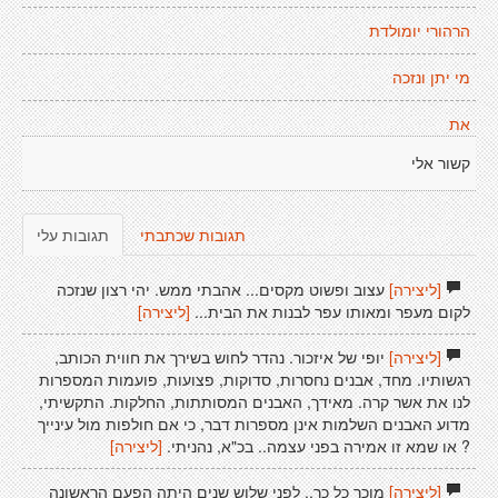
הרהורי יומולדת
מי יתן ונזכה
את
קשור אלי
תגובות שכתבתי
תגובות עלי
[ליצירה]
עצוב ופשוט מקסים... אהבתי ממש. יהי רצון שנזכה
לקום מעפר ומאותו עפר לבנות את הבית...
[ליצירה]
[ליצירה]
יופי של איזכור. נהדר לחוש בשירך את חווית הכותב,
רגשותיו. מחד, אבנים נחסרות, סדוקות, פצועות, פועמות המספרות
לנו את אשר קרה. מאידך, האבנים המסותתות, החלקות. התקשיתי,
מדוע האבנים השלמות אינן מספרות דבר, כי אם חולפות מול עינייך
? או שמא זו אמירה בפני עצמה.. בכ"א, נהניתי.
[ליצירה]
[ליצירה]
מוכר כל כך.. לפני שלוש שנים היתה הפעם הראשונה