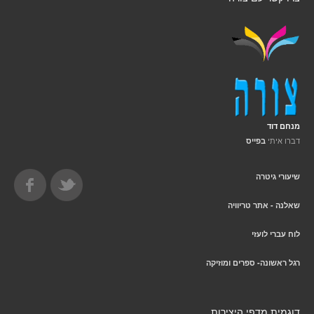
מנחם דוד
דברו איתי
בפייס
שיעורי גיטרה
שאלנה - אתר טריוויה
לוח עברי לועזי
רגל ראשונה- ספרים ומוזיקה
דוגמית מדפי היצירות