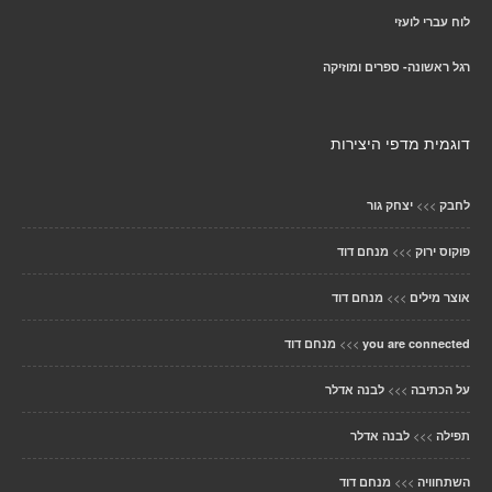
לוח עברי לועזי
רגל ראשונה- ספרים ומוזיקה
דוגמית מדפי היצירות
>>>
לחבק
יצחק גור
>>>
פוקוס ירוק
מנחם דוד
>>>
אוצר מילים
מנחם דוד
>>>
you are connected
מנחם דוד
>>>
על הכתיבה
לבנה אדלר
>>>
תפילה
לבנה אדלר
>>>
השתחוויה
מנחם דוד