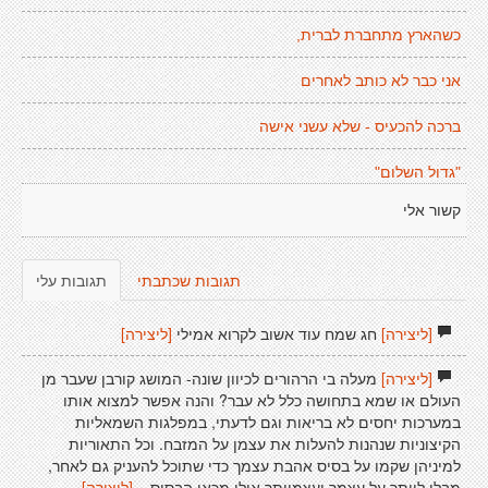
כשהארץ מתחברת לברית,
אני כבר לא כותב לאחרים
ברכה להכעיס - שלא עשני אישה
"גדול השלום"
קשור אלי
תגובות שכתבתי
תגובות עלי
[ליצירה]
חג שמח עוד אשוב לקרוא אמילי
[ליצירה]
[ליצירה]
מעלה בי הרהורים לכיוון שונה- המושג קורבן שעבר מן
העולם או שמא בתחושה כלל לא עבר? והנה אפשר למצוא אותו
במערכות יחסים לא בריאות וגם לדעתי, במפלגות השמאליות
הקיצוניות שנהנות להעלות את עצמן על המזבח. וכל התאוריות
למיניהן שקמו על בסיס אהבת עצמך כדי שתוכל להעניק גם לאחר,
מבלי לוותר על עצמך ועצמיותך אולי מכאן הבסיס...
[ליצירה]