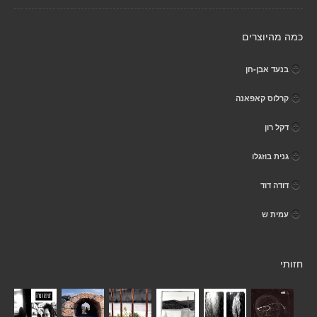
כמה מהיוצרים
בנעד אבן-חן
קרלוס קאפאנה
דקל רון
גנית בוזגלו
דודה דוד
עמית ש
חזותי