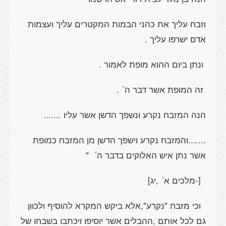
וזבח עליך את כהני הבמות המקטרים עליך ועצמות
אדם ישרפו עליך .
ונתן ביום ההוא מופת לאמור .
זה המופת אשר דבר ה´ .
הנה המזבח נקרע ונשפך הדשן אשר עליו .......
.......והמזבח נקרע וישפך הדשן מן המזבח כמופת
אשר נתן איש האלוקים בדבר ה´ "
[-מלכים א´ ,יג]
וכי מזבח "נקרע",אלא ביקש המקרא להוסיף ולכוון
גם לכל אותם ,ההבלים אשר יוסיפו ויכתבו בשבחו של