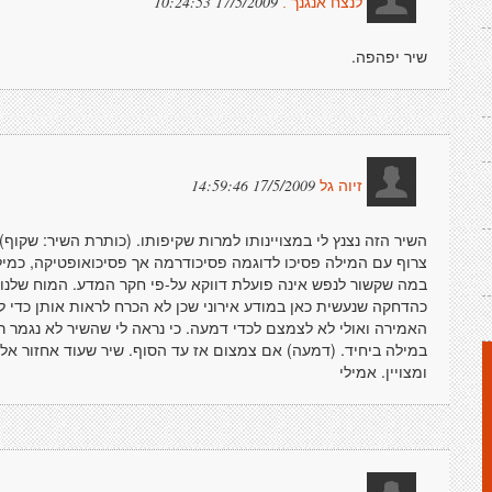
17/5/2009 10:24:53
לנצח אנגנך .
שיר יפהפה.
17/5/2009 14:59:46
זיוה גל
השיר הזה נצנץ לי במצויינותו למרות שקיפותו. (כותרת השיר: שקו
צרוף עם המילה פסיכו לדוגמה פסיכודרמה אך פסיכואופטיקה, כמי
במה שקשור לנפש אינה פועלת דווקא על-פי חקר המדע. המוח שלנו
כהדחקה שנעשית כאן במודע אירוני שכן לא הכרח לראות אותן כדי לח
האמירה ואולי לא לצמצם לכדי דמעה. כי נראה לי שהשיר לא נגמר 
במילה ביחיד. (דמעה) אם צמצום אז עד הסוף. שיר שעוד אחזור אלי
ומצויין. אמילי