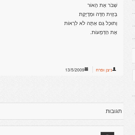
שְׁבֹר אֶת הָאוֹר
בְּזָוִית חַדָּה וּמְדֻיֶּקֶת
וְתוּכַל גַּם אַתָּה לֹא לִרְאוֹת
אֶת הַדְּמָעוֹת.
ניצן ופרח
13/5/2009
תגובות