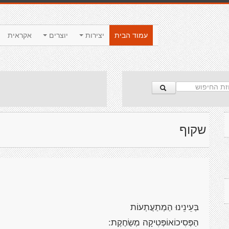
עמוד הבית
יצירות
יוצרים
אקראית
שקוף
בְּעֵינֵינוּ הַמְתַעֲתְעוֹת
הַפְּסִיכוֹאוֹפְּטִיקָה מְשַׂחֶקֶת: