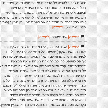
יכולים לבחור להביט על הדברים מזווית מעט שונה, ופתאום
הכל נראה אחרת, פתאום כבר איננו רואים את הדמעות.
ובעצם אולי אנו בוחרים שלא לראותן, במודע. ובהקשר לשיר
המעניין הזה וודאי זכור המשפט: "אין לראות את הדברים היטב
אלא בלב בלבד. כי הדבר החשוב באמת סמוי מן העין." (הנסיך
הקטן, עמ' 72).
[ליצירה]
[ליצירה]
שיר יפהפה.
[ליצירה]
[ליצירה]
השיר הזה נצנץ לי במצויינותו למרות שקיפותו.
(כותרת השיר: שקוף) שמעתי על מושג פסיכי הקשור לרוח
לנפש שמעתי על צרוף עם המילה פסיכו לדוגמה פסיכודרמה
אך פסיכואופטיקה, כמילה אחת מניחה שזאת המצאה
יצירתית שלך. קרני האור במה שקשור לנפש אינה פועלת דווקא
על-פי חקר המדע. המוח שלנו שובר אותן אחרת. והמשך
הקריאה מצטרפת ללגוד אולי כהדחקה שנעשית כאן במודע
אירוני שכן לא הכרח לראות אותן כדי לחוש בהן. הרעיון כל כך
מצויין שהייתי שוקלת להרחיב את האמירה ואולי לא לצמצם
לכדי דמעה. כי נראה לי שהשיר לא נגמר רק בתחושת העצב
אלא במינסרה. בכל מקרה הייתי מסיימת במילה ביחיד.
(דמעה) אם צמצום אז עד הסוף. שיר שעוד אחזור אליו
בקריאה נוספת (כרגע ממהרת) ובכל מקרה הוא מעניין ומצויין.