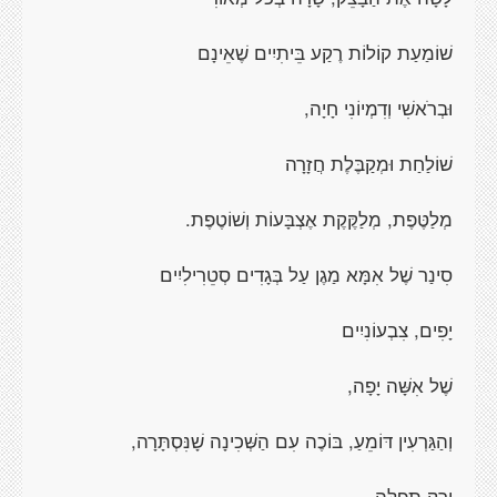
שׁוֹמַעַת קוֹלוֹת רֶקַע בֵּיתִיִים שֶׁאֵינָם
וּבְרֹאשִׁי וְדִמְיוֹנִי חָיָה,
שׁוֹלַחַת וּמְקַבֶּלֶת חֲזָרָה
מְלַטֶּפֶת, מְלַקֶּקֶת אֶצְבָּעוֹת וְשׁוֹטֶפֶת.
סִינַר שֶׁל אִמָּא מַגֶן עַל בְּגָדִים סְטֵרִילִיִים
יָפִים, צִבְעוֹנִיִים
שֶׁל אִשָּׁה יָפָה,
וְהַגַּרְעִין דּוֹמֵעַ, בּוֹכֶה עִם הַשְּׁכִינָה שָׁנִּסְתָּרָה,
וְרַק תְפִלָּה