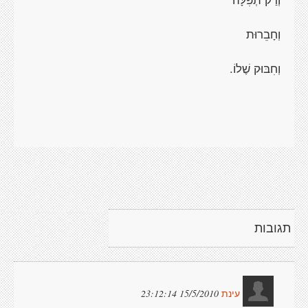
וְחָבֵרוּת
וְחִבּוּק שֶׁלוֹ.
תגובות
15/5/2010 23:12:14
עינת