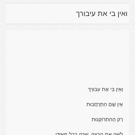
ואין בי את עיבורך
וְאֵין בִּי אֶת עִבּוּרֵךְ
אֵין שָׁם הִתְרַחֲבוּת
רַק הָהִתְרוֹקְנוּת
לָשָׁה אֶת הַבָּצֵק, שָׁרָה בְּכֹל מְאוֹדִי