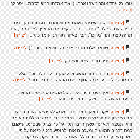
גור? כל אחד אומר משהו אחר...) ואת אמרתו המפורסמת... יפה לך.
[ליצירה]
[ליצירה]
- טוב, שיניתי באמת את הכותרת.. הכותרת הקודמת
הכילה את המילה "טמטום" והרסה קצת את הפאנץ' ליין. ומיגד, אם
תהיה קצת יותר *מרוכז*, תבין באיזה תור אני עומד כרגע.
[ליצירה]
[ליצירה]
שונאת אלטרנטיבי. אבל זה דווקא די טוב. :))
[ליצירה]
[ליצירה]
יפה חביב ועצוב ומצחיק
[ליצירה]
[ליצירה]
חחח. חמוד ממש. אבל סנקה - למה להרוס? בגלל
התגובה שלך ידעתי מה הסוף. פעם הבאה תשתדלי, טוב?
[ליצירה]
[ליצירה]
אין אפס זו פריבליגיה של אנשים שמביטים מהצד.
בפעם הבאה-סדנת צעקות חוייתית בוואדי.
[ליצירה]
[ליצירה]
עקבי הצאן, המחשבות. שמא לא ימצא האדם בפועל,
את הייתרון המוסרי שלנו עכשיו. נאמר לו: כשתבקש בכללות האומה,
ודאי תמצא. ולא עוד שאין הדבר תלוי על פי הצדק שבפועל, שישנם
כמה דברים המונעים ומעכבים אותו להופיע בגלוי, כי אם על פי
כשרון הצדק, הגנוז בכח בכלל האומה. ... אדר היקר, עמ' קכד.