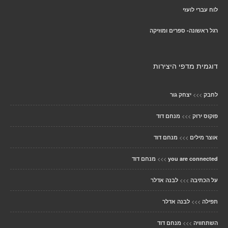
לוח עברי לועזי
רגל ראשונה- ספרים ומוזיקה
דוגמית מדפי היצירות
>>>
לחבק
יצחק גור
>>>
פוקוס ירוק
מנחם דוד
>>>
אוצר מילים
מנחם דוד
>>>
you are connected
מנחם דוד
>>>
על הכתיבה
לבנה אדלר
>>>
תפילה
לבנה אדלר
>>>
השתחוויה
מנחם דוד