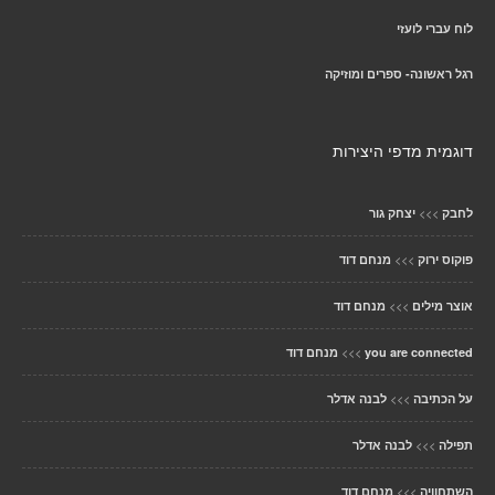
לוח עברי לועזי
רגל ראשונה- ספרים ומוזיקה
דוגמית מדפי היצירות
>>>
לחבק
יצחק גור
>>>
פוקוס ירוק
מנחם דוד
>>>
אוצר מילים
מנחם דוד
>>>
you are connected
מנחם דוד
>>>
על הכתיבה
לבנה אדלר
>>>
תפילה
לבנה אדלר
>>>
השתחוויה
מנחם דוד