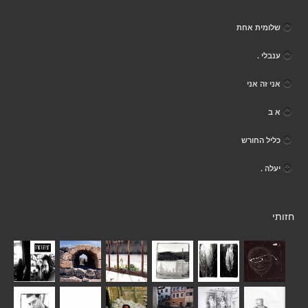
שלומית אחת
ענבלי .
אני זה אני
א ב
כליל החורש
יעלה .
חזותי