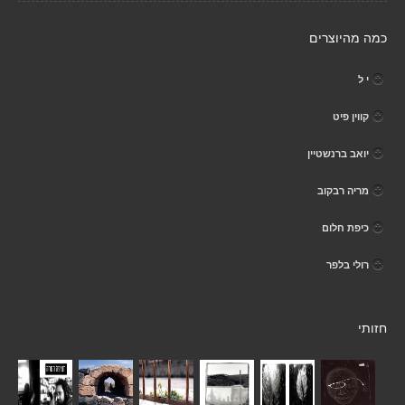
כמה מהיוצרים
י ל
קווין פיט
יואב ברנשטיין
מריה רבקוב
כיפת חלום
רולי בלפר
חזותי