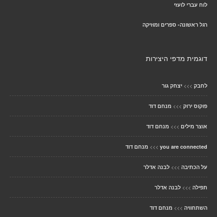
לוח עברי לועזי
רגל ראשונה- ספרים ומוזיקה
דוגמית מדפי היצירות
>>>
לחבק
יצחק גור
>>>
פוקוס ירוק
מנחם דוד
>>>
אוצר מילים
מנחם דוד
>>>
you are connected
מנחם דוד
>>>
על הכתיבה
לבנה אדלר
>>>
תפילה
לבנה אדלר
>>>
השתחוויה
מנחם דוד