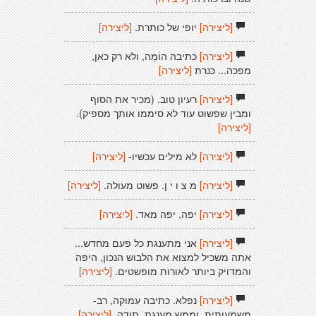
[ליצירה]
יופי של כותרת.
[ליצירה]
[ליצירה]
כתיבה הוֹמָה, ולא רק כאן,
מפכה... כּנרת
[ליצירה]
[ליצירה]
רעיון טוב. (מכיר את הסוף
ומבין שפשוט עוד לא סיממו אותך מספיק).
[ליצירה]
[ליצירה]
לא מילים עכשיו-
[ליצירה]
[ליצירה]
מ צ ו י ן. פשוט מעולה.
[ליצירה]
[ליצירה]
יפה, יפה מאד.
[ליצירה]
[ליצירה]
אני מתענגת כל פעם מחדש...
אתה משכיל למצוא את הלבוש הנכון, היפה
והמדויק ביותר לאורות מופשטים.
[ליצירה]
[ליצירה]
נפלא. כתיבה עמוקה, רב-
משמעותית, וממש מענגת. תודה.
[ליצירה]