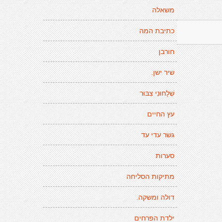
משאלה
כתיבת המה
חורבן
שיר ישן.
שְׁלָחוּנִי צִבּוּר
עץ החיים
גשר עדי עד
סערות
מתיקות הסליחה
דולה ומשקה.
ילדת הפרחים