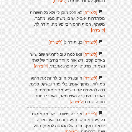
הלשון. לשחרר אותו?)
[ליצירה]
[ליצירה]
לא הכל מובן לי ולא כל השורות
מסתדרות א-ב-ל יש בו משהו נוגע, מחבר,
משתף. הסוף החסיר בי פעימה. תודה לך.
[ליצירה]
[ליצירה]
כן. תודה :)
[ליצירה]
[ליצירה]
וואו כמה טוב להרגיש שוב שיש
באדם קסם, ויש אור מיוחד בחיבור של שתי
נשמות. מרטיט, יפהיפה. אהבתי.
[ליצירה]
[ליצירה]
היום, רק היום לחיות את הרגע
במילואו, מתוך אומץ, בלי פחד ובשקט פנימי,
ככה להצמיח את השפע מתוך אופטימיות
ואהבה. נעם, זה רגיש מאד, ונגע בי ביותר.
תודה. כּנרת
[ליצירה]
[ליצירה]
אוי. זה פשוט- - אני מתמוגגת
כל פעם מחדש. הפעם זה גם נגע בצורה
יוצאת דופן. תודה על המתנה לחג =) תחל
שנה וברכותיה.
[ליצירה]