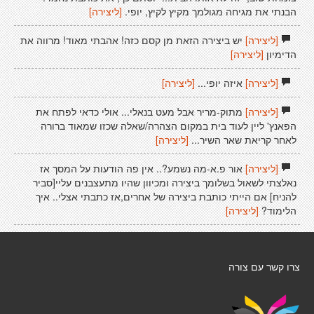
הבנתי את מגיחה מגולמך מקיץ לקיץ, יופי.
[ליצירה]
[ליצירה]
יש ביצירה הזאת מן קסם כזה! אהבתי מאוד! מרווה את
הדימיון
[ליצירה]
[ליצירה]
איזה יופי...
[ליצירה]
[ליצירה]
מתוק-מריר אבל מעט בנאלי... אולי כדאי לפתח את
הפאנץ' ליין לעוד בית במקום הצהרה/שאלה שכזו שמאוד ברורה
לאחר קריאת שאר השיר...
[ליצירה]
[ליצירה]
אור פ.א-מה נשמע?.. אין פה הודעות על המסך אז
נאלצתי לשאול בשלומך ביצירה ומכיוון שהיו מתעצבנים עליי[סביר
להניח] אם הייתי כותבת ביצירה של אחרים,אז כתבתי אצלי.. איך
הלימוד?
[ליצירה]
צרו קשר עם צורה