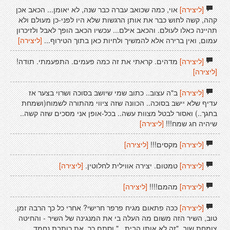
[ליצירה]
אוי, כמה שכואב עברה כבר שנה, לא יאומן... הכאב אכן
קהה, קשה לחוש כבר את אותן הרגשות שלא היו לפני-כן מעולם ולא
תהיינה כאלו לעולם. והכאב אילם... עכשיו הכאב הופך לאבל ולזיכרון
עמום, ואין ברירה אלא להמשיך ולחיות כאן בתוך הטירוף...
[ליצירה]
[ליצירה]
מדהים. קראתי את זה כמה פעמים. התפעמתי. תודה!
[ליצירה]
[ליצירה]
ב"ה עצוב.. כתוב שמי שיושב בסוכה ושרוי בצער אז
עדיף שלא יישב בסוכה.. הכוונה שזה ציווי מהתורה לשמוח(ושמחת
בחגך..) ואסור לבטל מצוות עשה.. בכל-אופן אני מסכים שזה קשה..
שיהיה חג שמח!!!
[ליצירה]
[ליצירה]
מקסים!!!
[ליצירה]
[ליצירה]
טמטום. יצירה אווילית לחלוטין.
[ליצירה]
[ליצירה]
מהמם!!!!
[ליצירה]
[ליצירה]
ככה פתאום מגיח פרפר חרישי? אחרי כל כך הרבה זמן.
טוב, השיר הזה משום מה העלה בי את המנגינה של השיר - והחיטה
צומחת שוב, "זה לא אותו הבית..." וסתם כך, את כותבת נחמד.