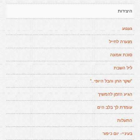
היצירות
געגוע
מנערה לחייל
סוכת אמונה
ליל השבת
"שקר החן והבל היופי.."
הגיע הזמן להמשיך
עומדת לך בלב הים
התעלות
בעיניי- יום כיפור