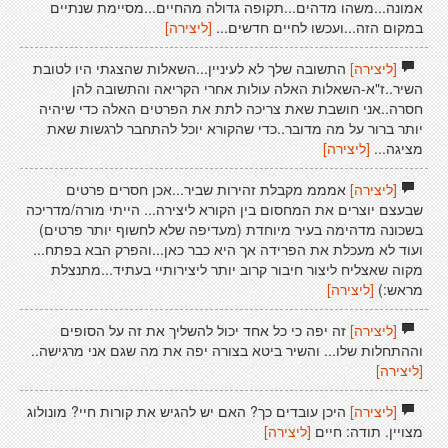
אמונה...משהו מדהים...תקופה גדולה מהחיים...מסיימת שנתיים
במקום הזה...ועכשו לחיים חדשים...
[ליצירה]
[ליצירה]
התשובה שלך לא לעיניין...השאלות שהצגתי היו לטובת
השיר..ז"א-השאלות האלה עולות אחרי הקריאה והתשובה להן
חסרה..אני חושבת שאת צריכה לתת את הפרטים האלה כדי שיהיה
יותר ברור על מה מדובר..כדי שהקורא יוכל להתחבר לרגשות שאת
מציגה...
[ליצירה]
[ליצירה]
אמממ מקבלת זהירות שביר...אכן חסרים פרטים
שבעצם יוצרים את המחסום בין הקורא ליצירה... הייתי מורה/מדריכה
בשכונה מדהימה בעיר מיוחדת (מעדיפה שלא לחשוף יותר פרטים)
ועוד לא מעכלת את הפרידה אך היא כבר כאן...והפרק הבא בפתח...
מקוה שאצליח ליצור חיבור קרוב יותר ליצירותיי בעתיד...מתנצלת
מראש:)
[ליצירה]
[ליצירה]
זה יפה כי כל אחד יכול להשליך את זה על הסופים
וההתחלות שלו... והשיר ביטא בצורה יפה את מה שגם אני מרגישה..
[ליצירה]
[ליצירה]
היכן עובדים כך? האם יש להגיש את קורות חיי? מונולוג
מצויין. תודה: חיים
[ליצירה]