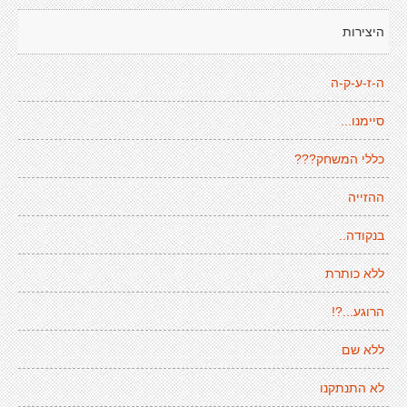
היצירות
ה-ז-ע-ק-ה
סיימנו...
כללי המשחק???
ההזייה
בנקודה..
ללא כותרת
הרוגע...?!
ללא שם
לא התנתקנו