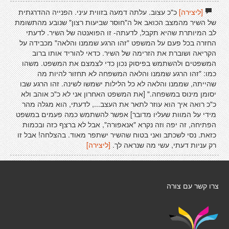
[ליצירה]
כ"כ עצוב. עלתה דמעה בזווית עיני. הפנייה ההדרגתית
של השיר מהמצב הכואב אל ה"חוסר שביעות רצון" שנובע מהתשומת
לב המיותרת שהיא תקבל, לדעתה- זו הפואנטה של השיר. לדעתי
החזרה בכל פעם על המשפט "זהו הרגע שממנו והלאה" מכבידה על
הקריאה ושוברת את הזרימה של השיר. כדאי להוריד אותו ברוב
המשפטים ולהשתמש בפיסוק נכון כדי לצמצם את המשפט. משהו
כמו: "זהו הרגע שממנו והלאה המשפחה לא תחזור להיות מה
שהייתה, שממנו והלאה לא כל הלילות ישמשו לשינה. זהו הרגע שבו
יסומן מינוס במשפחה." [את המשפט האחרון אני לא כ"כ אוהב ולא
כ"כ רואה איך הוא עוזר לתאר את העצב..., לדעתי, הוא מגלה מהר
מידי על המוות שעליו מדובר] אפשר להשתמש כמה פעמים במשפט
הפתיחה, זה יפה וזה נקרא "אנאפורה", אבל לא ברצף כזה ובכמות
כזאת. נסי לשכתב ואני בטוח שהשיר ישתפר מאוד. בהצלחה! אבל זו
רק עניות דעתי, עשי מה שנראה לך.
[ליצירה]
צרו קשר עם צורה