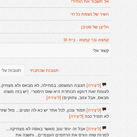
אל תשבור את החזיר!
השיר של נשמת כל חי
הליצן של סטיבן
קמצא ובר קמצא - בית III
קשור אלי
תגובות שכתבתי
תגובות עלי
[ליצירה]
תגובה המשפט, במחילה, לא מבאס ולא מצחיק.
לעומת זאת דווקא הכותרת היא שוס היסטרי. (יש בזה משהו
מבאס, אבל עזוב, צחוקים)
[ליצירה]
[ליצירה]
חמוד ונכון, לכל אחד יש כא-לה זמנים... מזל שזה
לא תמיד ככה
[ליצירה]
[ליצירה]
אבל זה יותר טוב מאשר באסה לא מצחיקה...
למרות שזה הורס את הרחמים העצמיים.. ותשנה את