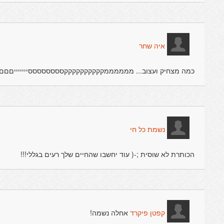
איה שחר
כמה מצחיק ועצוב... ממממממקקקקקקקקקקססססססססיייייייםםם
נשמת כל חי
הכותרת לא שוסית ;-( עוד יחשבו שהחיים שלך רעים בגללי!!!
אחלה נשמה!
קפטן פיקרד