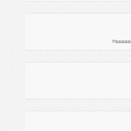
םםםםם!!!