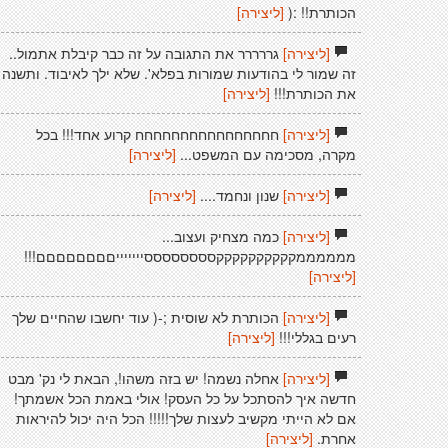
הכותרת!! :(
[ליצירה]
[ליצירה]
גררררר את התגובה על זה כבר קיבלת אתמול..
זה שמור לי בהודעות שמורות בפלא'. שלא ילך לאיבוד. ותשנה
את הכותרת!!!
[ליצירה]
[ליצירה]
חחחחחחחחחחחחחחחח קרוע אחד!!! בכל
מקרה, מסכימה עם המשפט...
[ליצירה]
[ליצירה]
שנון ונחמד....
[ליצירה]
[ליצירה]
כמה מצחיק ועצוב...
ממממממקקקקקקקקקקססססססססיייייייםםםםםםםם!!!
[ליצירה]
[ליצירה]
הכותרת לא שוסית ;-( עוד יחשבו שהחיים שלך
רעים בגללי!!!
[ליצירה]
[ליצירה]
אחלה נשמה! יש בזה משהו!, הבאת לי נק' מבט
חדשה איך להסתכל על כל העסק! אולי באמת הכל אשמתך!
אם לא הייתי מקשיב לעצות שלך!!!!! הכל היה יכול להיראות
אחרת.
[ליצירה]