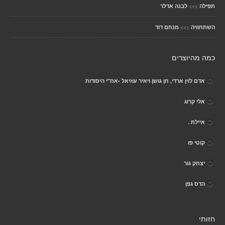
>>>
תפילה
לבנה אדלר
>>>
השתחוויה
מנחם דוד
כמה מהיוצרים
אדם לוין ארדי, חן גושן ויאיר עוזיאל -אח"י היסודות
אלי קרוג
איילת .
קוטי פו
יצחק גור
הדס גפן
חזותי