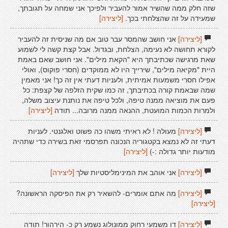
שזה חלק ממה שהשיר אמור להעביר ולפיכך אני שמחה על תגובתך,
שמעידה על זה שהצלחתי בכך.
[ליצירה]
[ליצירה]
אני חושב שהמסר עבר טוב אם מה שניסית זה להעביר
לקורא תחושה לא נעימה, הצלחת, ובגדול. אבל קצת קשה לי לשמוע
שאת מרגישה שכתיבתך היא "הקאת מילים". אני חושב שאם באמת
היית "מקיאה מילים", שירייך היו לא ממוקדים (חסרי פוקוס), ואולי
אפילו חסרי משמעות אמיתית, ולעניות דעתי אין זה כך! אני מאמין
שמה שבאמת קורה בכתיבתך, זה כמו שקית הזלפה של קצפת: כל
פעם את מוציאה ממנה טיפה, ולכל טיפה את נותנת עיצוב משלה,
ולמרות הכמות המועטת, ההנאה ממנה מרובה... תודה
[ליצירה]
[ליצירה]
מעולה ! לא ראיתי משהו כה פשוט ואלגנטי. לעניות
דעתי זה לא נמצא בקטגוריה הנכונה תפרסמי זאת בשירה כדי שתהיה
מודעות יותר גדולה :-)
[ליצירה]
[ליצירה]
אני אוהב את המינימליסטיות שלך
[ליצירה]
[ליצירה]
מה אתם אומרים- להשאיר רק את הפיסקה הראשונה?
[ליצירה]
[ליצירה]
דו משמעי רחוק ממונולוג נשמע רק כ- הירהור! תודה