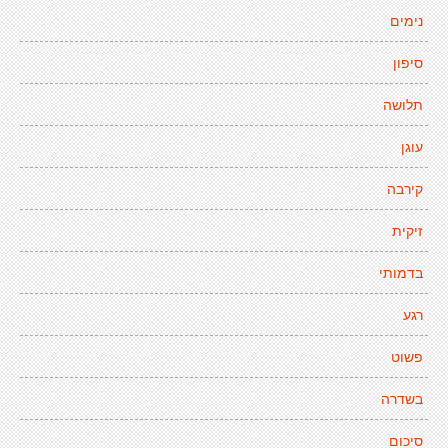
נימים
סיפון
תלושה
עוגן
קירבה
זיקית
בדמותי
רגע
פשוט
בשדרה
סיכום