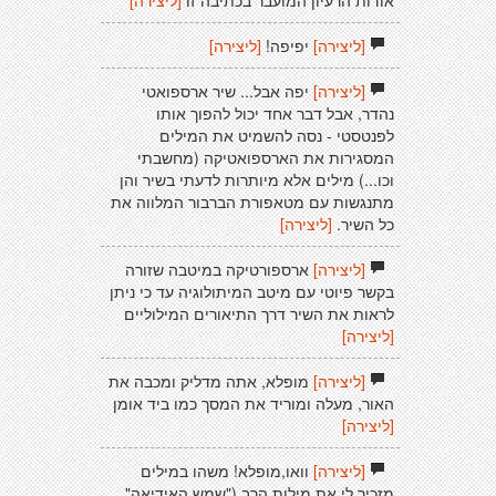
אודות הרעיון המועבר בכתיבה זו
[ליצירה]
[ליצירה]
יפיפה!
[ליצירה]
[ליצירה]
יפה אבל... שיר ארספואטי
נהדר, אבל דבר אחד יכול להפוך אותו
לפנטסטי - נסה להשמיט את המילים
המסגירות את הארספואטיקה (מחשבתי
וכו...) מילים אלא מיותרות לדעתי בשיר והן
מתנגשות עם מטאפורת הברבור המלווה את
כל השיר.
[ליצירה]
[ליצירה]
ארספורטיקה במיטבה שזורה
בקשר פיוטי עם מיטב המיתולוגיה עד כי ניתן
לראות את השיר דרך התיאורים המילוליים
[ליצירה]
[ליצירה]
מופלא, אתה מדליק ומכבה את
האור, מעלה ומוריד את המסך כמו ביד אומן
[ליצירה]
[ליצירה]
וואו,מופלא! משהו במילים
מזכיר לי את מילות הרב ("שמש האידיאה",