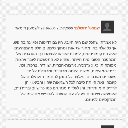
לשמעון דימאר
13/4/2008 14:06:06
שמואל ירושלמי
לא אמרתי שהכל שם היה חיובי. היו גם רדיפות ופגיעה בחופש.
אך כל אלה באו מתוך שגיאות ומתוך טימטום חלק מהמנהיגים
שלא היו קומוניסטים, למרות שקראו לעצמם כך. הטרגדיה של
המהפכה הסובייטית הייתה, שהיא לא התפשטה לעבר ארצות
מפותחות, כגון: גרמניה, ארצות-הברית, שוודיה, צרפת, וכו'.
ברית-המועצות, משום היותה מבודדת ומבודלת על ידי
משטרים מערביים, נאלצה כל הזמן להתמודד ולהילחם על
קיומה. זאת הייתה סיבה לכל השגיאות שהיו והביאו - הן
לרדיפות מיותרות, והן לעליית מנהיגים כמו כרושיוב וברייז'נייב,
שלמעשה שיתפות פעולה עם המערב להכפיש את שמו של
המרקסיזם-לניניזם.