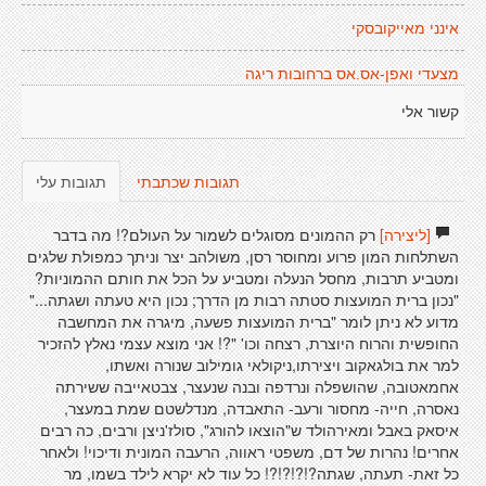
אינני מאייקובסקי
מצעדי ואפן-אס.אס ברחובות ריגה
קשור אלי
תגובות שכתבתי
תגובות עלי
[ליצירה]
רק ההמונים מסוגלים לשמור על העולם?! מה בדבר
השתלחות המון פרוע ומחוסר רסן, משולהב יצר וניתך כמפולת שלגים
ומטביע תרבות, מחסל הנעלה ומטביע על הכל את חותם ההמוניות?
"נכון ברית המועצות סטתה רבות מן הדרך; נכון היא טעתה ושגתה..."
מדוע לא ניתן לומר "ברית המועצות פשעה, מיגרה את המחשבה
החופשית והרוח היוצרת, רצחה וכו' "?! אני מוצא עצמי נאלץ להזכיר
למר את בולגאקוב ויצירתו,ניקולאי גומילוב שנורה ואשתו,
אחמאטובה, שהושפלה ונרדפה ובנה שנעצר, צבטאייבה ששירתה
נאסרה, חייה- מחסור ורעב- התאבדה, מנדלשטם שמת במעצר,
איסאק באבל ומאירהולד ש"הוצאו להורג", סולז'ניצן ורבים, כה רבים
אחרים! נהרות של דם, משפטי ראווה, הרעבה המונית ודיכוי! ולאחר
כל זאת- תעתה, שגתה?!?!?!?! כל עוד לא יקרא לילד בשמו, מר