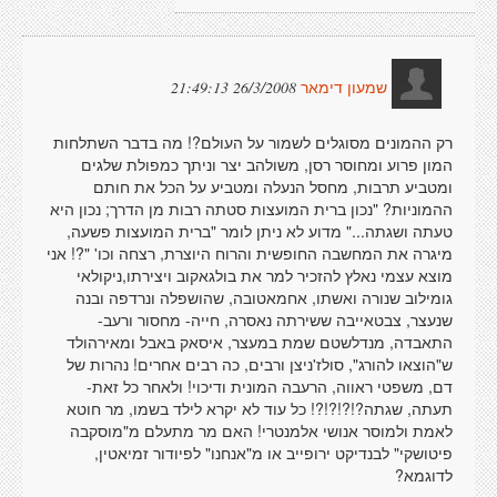
26/3/2008 21:49:13
שמעון דימאר
רק ההמונים מסוגלים לשמור על העולם?! מה בדבר השתלחות
המון פרוע ומחוסר רסן, משולהב יצר וניתך כמפולת שלגים
ומטביע תרבות, מחסל הנעלה ומטביע על הכל את חותם
ההמוניות? "נכון ברית המועצות סטתה רבות מן הדרך; נכון היא
טעתה ושגתה..." מדוע לא ניתן לומר "ברית המועצות פשעה,
מיגרה את המחשבה החופשית והרוח היוצרת, רצחה וכו' "?! אני
מוצא עצמי נאלץ להזכיר למר את בולגאקוב ויצירתו,ניקולאי
גומילוב שנורה ואשתו, אחמאטובה, שהושפלה ונרדפה ובנה
שנעצר, צבטאייבה ששירתה נאסרה, חייה- מחסור ורעב-
התאבדה, מנדלשטם שמת במעצר, איסאק באבל ומאירהולד
ש"הוצאו להורג", סולז'ניצן ורבים, כה רבים אחרים! נהרות של
דם, משפטי ראווה, הרעבה המונית ודיכוי! ולאחר כל זאת-
תעתה, שגתה?!?!?!?! כל עוד לא יקרא לילד בשמו, מר חוטא
לאמת ולמוסר אנושי אלמנטרי! האם מר מתעלם מ"מוסקבה
פיטושקי" לבנדיקט ירופייב או מ"אנחנו" לפיודור זמיאטין,
לדוגמא?