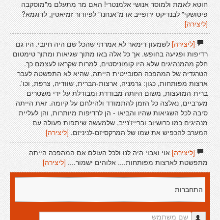
חוטא לאמת ולמוסר אנושי אלמנטרי! האם מר מתעלם מ"מוסקבה
פיטושקי" לבנדיקט ירופייב או מ"אנחנו" לפיודור זמיאטין, לדוגמא?
[ליצירה]
[ליצירה]
לשמעון דימאר לא אמרתי שהכל שם היה חיובי. היו גם
רדיפות ופגיעה בחופש. אך כל אלה באו מתוך שגיאות ומתוך טימטום
חלק מהמנהיגים שלא היו קומוניסטים, למרות שקראו לעצמם כך.
הטרגדיה של המהפכה הסובייטית הייתה, שהיא לא התפשטה לעבר
ארצות מפותחות, כגון: גרמניה, ארצות-הברית, שוודיה, צרפת, וכו'.
ברית-המועצות, משום היותה מבודדת ומבודלת על ידי משטרים
מערביים, נאלצה כל הזמן להתמודד ולהילחם על קיומה. זאת הייתה
סיבה לכל השגיאות שהיו והביאו - הן לרדיפות מיותרות, והן לעליית
מנהיגים כמו כרושיוב וברייז'נייב, שלמעשה שיתפות פעולה עם
המערב להכפיש את שמו של המרקסיזם-לניניזם.
[ליצירה]
[ליצירה]
אוי ואבוי היה לנו ולכל העולם אם המהפכה הייתה
מתפשטת לארצות מפותחות.... אלוהים ישמור....
[ליצירה]
התחברות