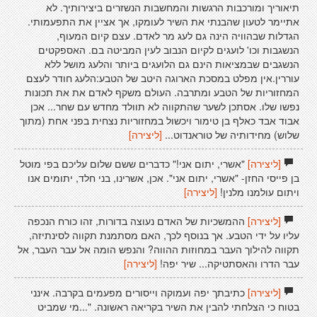
תיאוריך ומורכבות הרגשות והמחשבות הנשזרים ביצירותיך. לא
אתיימר לטעון שהבנתי את השיר לעומקו, אך אציין את התפעמותי.
הגדלות שבהוויה הינה גם לעג מר לאדם. עצם קיום המעוף,
הנשגבות וכו' לועגים לקיום הנבוב לעין המביטה בם. האספקטים
הנשגבים שבמציאות הינם גם הלועגים ביותר והלעג מושל ללא
עוררין.אין מפלט במסכת הארוגה היטב של הטבע:הלעג חודר לעצם
המחזוריות של הטבע ומתרבה. העולם משקף לאדם את את תכונות
נפשו שלו. אסתכן לשער שהתקווה לא תוולד מחדש עם שחר... אכן
אבוד אבד כאלף בן טימור ויכשול במחזוריות נצחית בפני אחת (מתוך
שלוש) מחידותיה של טוראנדוט...
[ליצירה]
[ליצירה]
"אשרי, יתום אני!" כדברים ששם שלום עליכם בפי מוטל
בן פייסי החזן- "אשרי, יתום אני". אכן, אשרינו, בני חלד, יתומים אנו
ויתום עולמנו מלנין!
[ליצירה]
[ליצירה]
ההמשכיות של האדם נעוצה בדורות, זהו כורח הנכפה
עליו על ידי הטבע. אך בנוסף לכך, האם מסתמנת תקווה לסינתיזה,
תקווה להילוך העבר במחוזות ההווה? והנפש הומה אל עבר העבר, אל
עבר הדרו והאסתטיקה... שיר יפה!
[ליצירה]
[ליצירה]
כתיבתך יפה ועמוקה וייסורים מפעמים בקרבה. אינני
בטוח כי הצלחתי להבין את השיר בקריאה ראשונה. "...מי שמביט