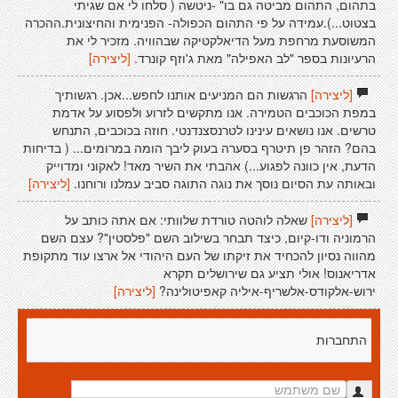
בתהום, התהום מביטה גם בו" -ניטשה ( סלחו לי אם שגיתי
בצטוט...).עמידה על פי התהום הכפולה- הפנימית והחיצונית.ההכרה
המשוסעת מרחפת מעל הדיאלקטיקה שבהוויה. מזכיר לי את
הרעיונות בספר "לב האפילה" מאת ג'וזף קונרד.
[ליצירה]
[ליצירה]
הרגשות הם המניעים אותנו לחפש...אכן. רגשותיך
במפת הכוכבים הטמירה. אנו מתקשים לזרוע ולפסוע על אדמת
טרשים. אנו נושאים עינינו לטרנסצנדנטי. חוזה בכוכבים, התנחש
בהם? הזהר פן תיטרף בסערה בעוק ליבך הומה במרומים... ( בדיחות
הדעת, אין כוונה לפגוע...) אהבתי את השיר מאד! לאקוני ומדוייק
ובאותה עת הסיום נוסך את נוגה התוגה סביב עמלנו ורוחנו.
[ליצירה]
[ליצירה]
שאלה לוהטה טורדת שלוותי: אם אתה כותב על
הרמוניה ודו-קיום, כיצד תבחר בשילוב השם "פלסטין"? עצם השם
מהווה נסיון להכחיד את זיקתו של העם היהודי אל ארצו עוד מתקופת
אדריאנוס! אולי תציע גם שירושלים תקרא
ירוש-אלקודס-אלשריף-איליה קאפיטולינה?
[ליצירה]
התחברות