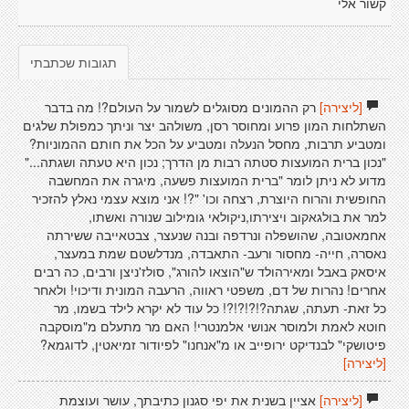
קשור אלי
תגובות שכתבתי
[ליצירה]
רק ההמונים מסוגלים לשמור על העולם?! מה בדבר
השתלחות המון פרוע ומחוסר רסן, משולהב יצר וניתך כמפולת שלגים
ומטביע תרבות, מחסל הנעלה ומטביע על הכל את חותם ההמוניות?
"נכון ברית המועצות סטתה רבות מן הדרך; נכון היא טעתה ושגתה..."
מדוע לא ניתן לומר "ברית המועצות פשעה, מיגרה את המחשבה
החופשית והרוח היוצרת, רצחה וכו' "?! אני מוצא עצמי נאלץ להזכיר
למר את בולגאקוב ויצירתו,ניקולאי גומילוב שנורה ואשתו,
אחמאטובה, שהושפלה ונרדפה ובנה שנעצר, צבטאייבה ששירתה
נאסרה, חייה- מחסור ורעב- התאבדה, מנדלשטם שמת במעצר,
איסאק באבל ומאירהולד ש"הוצאו להורג", סולז'ניצן ורבים, כה רבים
אחרים! נהרות של דם, משפטי ראווה, הרעבה המונית ודיכוי! ולאחר
כל זאת- תעתה, שגתה?!?!?!?! כל עוד לא יקרא לילד בשמו, מר
חוטא לאמת ולמוסר אנושי אלמנטרי! האם מר מתעלם מ"מוסקבה
פיטושקי" לבנדיקט ירופייב או מ"אנחנו" לפיודור זמיאטין, לדוגמא?
[ליצירה]
[ליצירה]
אציין בשנית את יפי סגנון כתיבתך, עושר ועוצמת