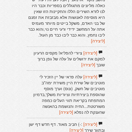
כאלה מליונים מתגוללים בספריות וכבר היו
לנו לזרא השירים הללו והחקיינות הזו שאין
היא מוסיפה לאנושות אלא מבזבזת את זמנם
של בני האדם, משקל בייטים מיותר מעמיס
אתה על המחשב ידידי ורעי חיים נוי,והוא כבר
ליבו נחמץ, והוא כבר ליבו כבד מן העול.
[ליצירה]
[ליצירה]
ציורי להפליא! מקסים הרעיון
למקם את ירושלים על עלה של גפן ברוך
שובך
[ליצירה]
[ליצירה]
עלה פראי של יין הזכיר לי
מוטיבים של שירת היין משירת ימה"ב
מוטיבים של חשק, (ונוס) וערך מוסף
שהוספת ביצירתיות וציוריות משלך,בדמיון
המתפתח בקריאת תווי העלים כמפה
משורטטת...החיה והנושמת בהאנשה
שהענקת לה נפלא
[ליצירה]
[ליצירה]
:-) חביב מאוד. דף חדש דף ישן
ובתווך שירך
[ליצירה]