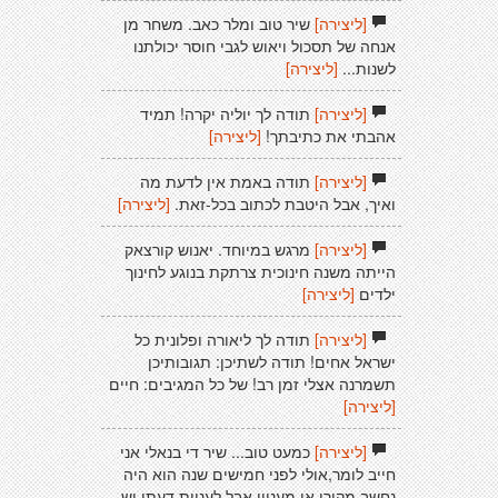
[ליצירה]
שיר טוב ומלר כאב. משחר מן
אנחה של תסכול ויאוש לגבי חוסר יכולתנו
לשנות...
[ליצירה]
[ליצירה]
תודה לך יוליה יקרה! תמיד
אהבתי את כתיבתך!
[ליצירה]
[ליצירה]
תודה באמת אין לדעת מה
ואיך, אבל היטבת לכתוב בכל-זאת.
[ליצירה]
[ליצירה]
מרגש במיוחד. יאנוש קורצאק
הייתה משנה חינוכית צרתקת בנוגע לחינוך
ילדים
[ליצירה]
[ליצירה]
תודה לך ליאורה ופלונית כל
ישראל אחים! תודה לשתיכן: תגובותיכן
תשמרנה אצלי זמן רב! של כל המגיבים: חיים
[ליצירה]
[ליצירה]
כמעט טוב... שיר די בנאלי אני
חייב לומר,אולי לפני חמישים שנה הוא היה
נחשב מקורי או מעניין אבל לעניות דעתי יש