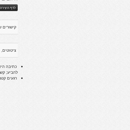
לדף היצירה 
קישורים ש
ציטוטים, 
כתיבה היא
להביע; קש
רגעים קטני