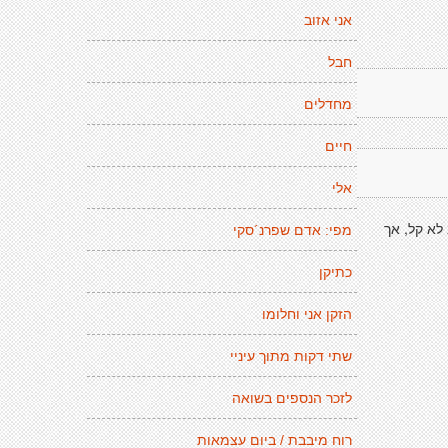
אני אזוב
חבל
מחדלים
חיים
אלי
לא קל, אך
מפי: אדם שפרנ´סקי
כתיקן
הזקן אני וחלומו
שתי דקות מתוך עיניי
לזכר הנספים בשואה
רוח מיבבת / ביום עצמאות