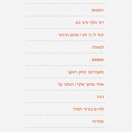
המטוס
דור חלף ודור בא
זכור לי כי לא / סתם הרהור
למעלה
שששש...
מאברהם יצחק ויעקב
אחד מתוך אלף / הומור קל
נינה
לחיים בורוד תמיד
פחדתי