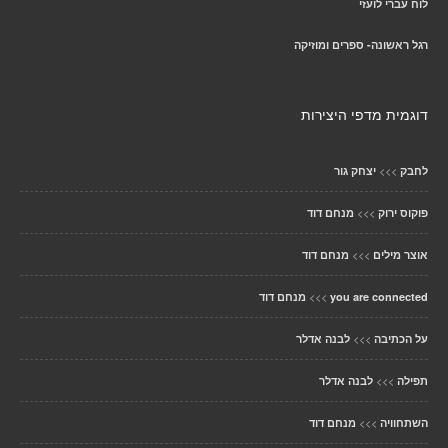
לוח עברי לועזי
רגל ראשונה- ספרים ומוזיקה
דוגמית מדפי היצירות
>>>
לחבק
יצחק גור
>>>
פוקוס ירוק
מנחם דוד
>>>
אוצר מילים
מנחם דוד
>>>
you are connected
מנחם דוד
>>>
על הכתיבה
לבנה אדלר
>>>
תפילה
לבנה אדלר
>>>
השתחוויה
מנחם דוד