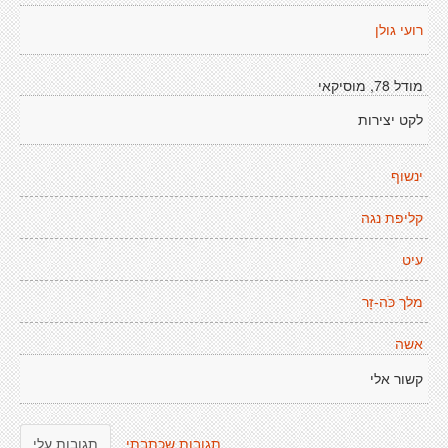
רועי גולן
מודל 78, מוסיקאי
לקט יצירות
ינשוף
קליפת נגה
עיט
מלך כֹּה-זָר
אשה
קשור אלי
תגובות שכתבתי
תגובות עלי