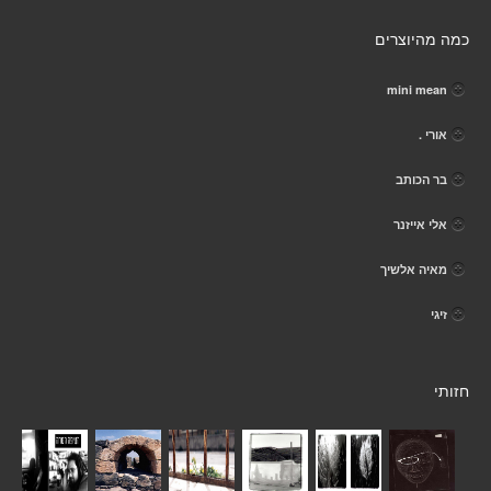
כמה מהיוצרים
mini mean
אורי .
בר הכותב
אלי אייזנר
מאיה אלשיך
זיגי
חזותי