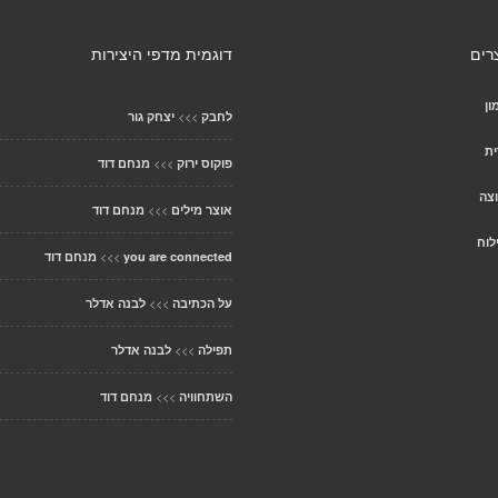
רים
דוגמית מדפי היצירות
ון
>>>
לחבק
יצחק גור
ית
>>>
פוקוס ירוק
מנחם דוד
וצה
>>>
אוצר מילים
מנחם דוד
לוח
>>>
you are connected
מנחם דוד
>>>
על הכתיבה
לבנה אדלר
>>>
תפילה
לבנה אדלר
>>>
השתחוויה
מנחם דוד