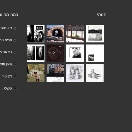
חזותי
כמה מהיוצ
גיא סולומ
מרים נור
גם אני ר
מעין השי
רקיע ²³
סיצלי .