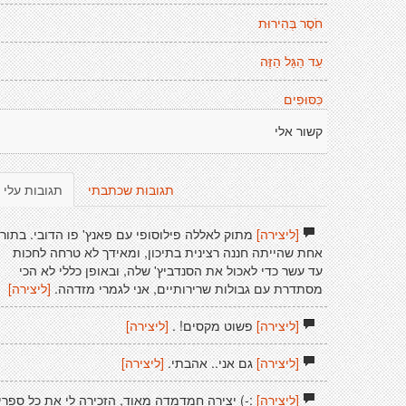
חֹסֶר בְּהִירוּת
עֵד הַגַּל הַזֶּה
כִּסּוּפִים
קשור אלי
תגובות שכתבתי
תגובות עלי
[ליצירה]
מתוק לאללה פילוסופי עם פאנץ' פו הדובי. בתור
אחת שהייתה חננה רצינית בתיכון, ומאידך לא טרחה לחכות
עד עשר כדי לאכול את הסנדביץ' שלה, ובאופן כללי לא הכי
מסתדרת עם גבולות שרירותיים, אני לגמרי מזדהה.
[ליצירה]
[ליצירה]
פשוט מקסים! .
[ליצירה]
[ליצירה]
גם אני.. אהבתי.
[ליצירה]
[ליצירה]
:-) יצירה חמדמדה מאוד, הזכירה לי את כל ספרי