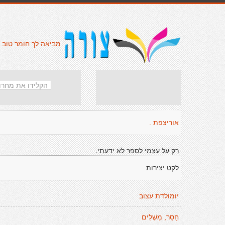
מביאה לך חומר טוב.
אוריצפת .
רק על עצמי לספר לא ידעתי.
לקט יצירות
יומולדת עצוב
חָסֵר, מַשְׁלִים