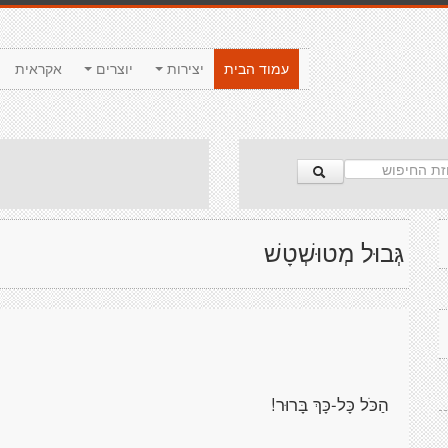
עמוד הבית
יצירות
יוצרים
אקראית
גְּבוּל מְטוּשְׁטָשׁ