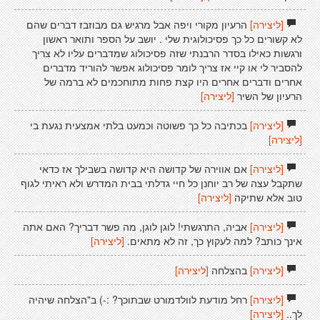
[ליצירה]
הרעיון מקורי ויפה אבל מרגיש גם מבוזבז דברים שהם
לא קשורים כל כך פסיכולוגית שלי . יושב על הספר ותואר ראשון
ורגשות כאילו בסדר הרבנתי שזה פסיכולוג שמדברים עליו לא צריך
להסביר לי או קיי אז צריך לומר פסיכולוג אפשר להוריד מדברים
אחרים ודברים אחרים היו קצת פחות מתוחכמים לא ברמה של
הרעיון של השיר
[ליצירה]
[ליצירה]
בכתיבה כל כך פשוטה וכמעט בלתי אמצעית נגעת בי
[ליצירה]
[ליצירה]
אם אווירה של קדושה היא קדושה בשבילך אז כדאי
שתקבל עצה של רב יוחנן כל חיי גדלתי בבית המדרש ולא ראיתי לגוף
טוב אלא שתיקה
[ליצירה]
[ליצירה]
אביה, התרגשתי! לוגן לוגן, מה פשר דבריך? האם אתה
אינך כותב? למה לעקוץ כך, זה לא מתאים.
[ליצירה]
[ליצירה]
בהצלחה
[ליצירה]
[ליצירה]
רחל מודעת לוולדמורט שבתוכך? :-) ב"הצלחה שיהיה
לך..
[ליצירה]