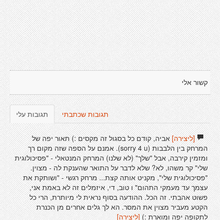
קשור אלי
תגובות שכתבתי
תגובות עלי
[ליצירה]
אביה, קודם כל בסגול זה מקסים :) תאור יפה של
המרחק בין הלבבות (sorry 4 u). אמנם על הספה שזה מקום רך
ומזמין קירבה, אבל "שלך" (לא שלנו) המרחק המנטאלי - "פסיכולוגית
שלי" קר משהו, לא? שלא לדבר על התואר שהענקת לה - מצוין.
"פסיכולוגית שלי", מקניט אותה קצת... מרחק רגשי - "ושותקת את
עצמך עד מעמקי התהום" ו טוב, די, איזמלים זה לא באמת אני,
פשוט אהבתי. זה הכל. ההודעה בסוף נראית לי מיותרת, הרי כל
הקטע מעביר מצוין את המסר. הא לך גלים אחרים מן הכּנרת
לתקופה יפה ומוארת :)
[ליצירה]