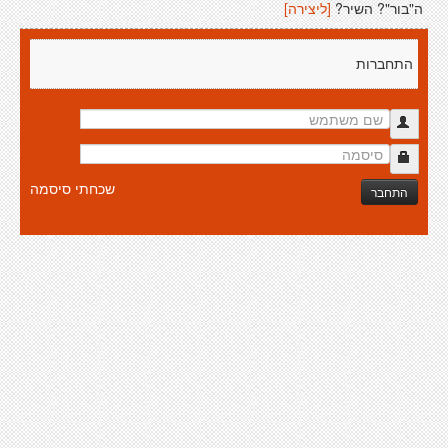
ה"בור"? השיר?
[ליצירה]
התחברות
שכחתי סיסמה
התחבר