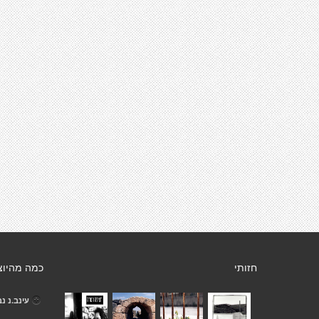
חזותי
כמה מהיוצ
עינב.נ נב