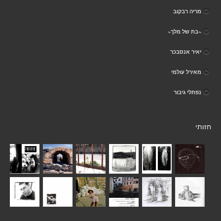
מריה רבקוב
~בת של מלך~
יאיר אנסבכר
מאירל עולמי
נפתלי גיבור
חזותי