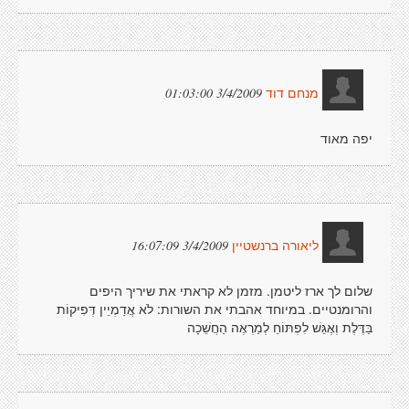
3/4/2009 01:03:00
מנחם דוד
יפה מאוד
3/4/2009 16:07:09
ליאורה ברנשטיין
שלום לך ארז ליטמן. מזמן לא קראתי את שיריך היפים
והרומנטיים. במיוחד אהבתי את השורות: לֹא אֲדַמְיֵין דְּפִיקוֹת
בַּדֶּלֶת וְאֶגַּשׁ לִפְתּוֹחַ לְמַרְאֶה הַחֲשֵׁכָה