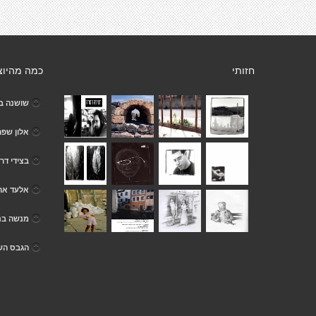
חזותי
כמה מהיוצ
שושנה בי
אלון שפר
בצידי דר
אלעד ארנ
מנשה בני
הגבס הש