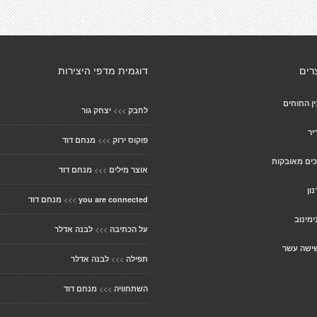
רים
דוגמית מדפי היצירות
ן החוחים
>>>
לחבק
יצחק גור
יר
>>>
פוקוס ירוק
מנחם דוד
כים מאובקות
>>>
אוצר מילים
מנחם דוד
ון
>>>
you are connected
מנחם דוד
מינוב
>>>
על הכתיבה
לבנה אדלר
ישה עשר
>>>
תפילה
לבנה אדלר
>>>
השתחוויה
מנחם דוד