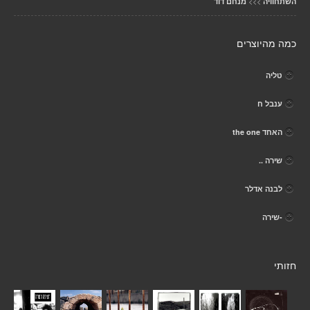
>>>
השתחוויה
מנחם דוד
כמה מהיוצרים
טליה
ענבל ח
האחד the one
שירה ..
לבנה אדלר
-שירה
חזותי