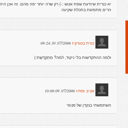
יא כנרית שיודעת שפת אנוש :-) רק שרה יותר יפה מהם. זה אכן הי
הרים מתמזגת בתכלת שקיעה
3/7/2006 09:24:30
כנרת בטורקיז
ולמה ההתקדשות בלי ניקוד, למה? מִתְקַדֶּשֶׁת:)
3/7/2006 10:00:09
אביב וסתיו
השתמשתי בנקדן של סנופי