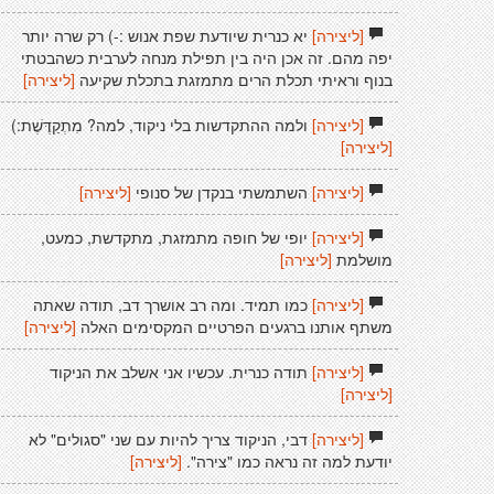
[ליצירה]
יא כנרית שיודעת שפת אנוש :-) רק שרה יותר
יפה מהם. זה אכן היה בין תפילת מנחה לערבית כשהבטתי
בנוף וראיתי תכלת הרים מתמזגת בתכלת שקיעה
[ליצירה]
[ליצירה]
ולמה ההתקדשות בלי ניקוד, למה? מִתְקַדֶּשֶׁת:)
[ליצירה]
[ליצירה]
השתמשתי בנקדן של סנופי
[ליצירה]
[ליצירה]
יופי של חופה מתמזגת, מתקדשת, כמעט,
מושלמת
[ליצירה]
[ליצירה]
כמו תמיד. ומה רב אושרך דב, תודה שאתה
משתף אותנו ברגעים הפרטיים המקסימים האלה
[ליצירה]
[ליצירה]
תודה כנרית. עכשיו אני אשלב את הניקוד
[ליצירה]
[ליצירה]
דבי, הניקוד צריך להיות עם שני "סגולים" לא
יודעת למה זה נראה כמו "צירה".
[ליצירה]