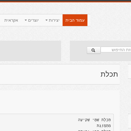
עמוד הבית
יצירות
יוצרים
אקראית
תכלת
תְּכֵלֶת שְׁמֵּי שְׁקִיעָה
מִתְמַזֶּגֶת