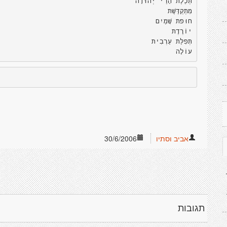
תְּכֵלֶת הָרֵי יְהוּדָה
מִתְקַדֶּשֶׁת
חוּפת שָׁמַיִם
יוֹרֶדֶת
תְּפִלַּת עַרְבִית
עוֹלָה
אביב וסתיו
30/6/2006
תגובות