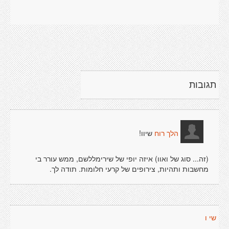
תגובות
שיוו!
הלך רוח
(זה... סוג של ואוו) איזה יופי של שירימללשם, ממש עורר בי
מחשבות ותהיות, צירופים של קרעי חלומות. תודה לך.
שי ו